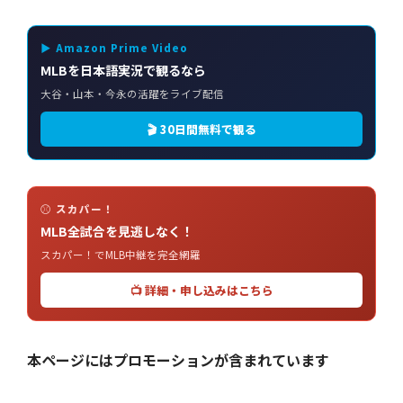
▶ Amazon Prime Video
MLBを日本語実況で観るなら
大谷・山本・今永の活躍をライブ配信
🎬 30日間無料で観る
⚾ スカパー！
MLB全試合を見逃しなく！
スカパー！でMLB中継を完全網羅
📺 詳細・申し込みはこちら
本ページにはプロモーションが含まれています