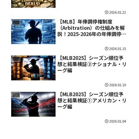
2026.01.22
【MLB】年俸調停権制度
MLB
（Arbitration）の仕組みを解
説！2025-2026年の年俸調停権
保有選手も紹介
2026.01.15
【MLB2025】シーズン順位予
MLB
想と結果検証②ナショナル・リ
ーグ編
2026.01.10
【MLB2025】シーズン順位予
MLB
想と結果検証①アメリカン・リ
ーグ編
2026.01.04