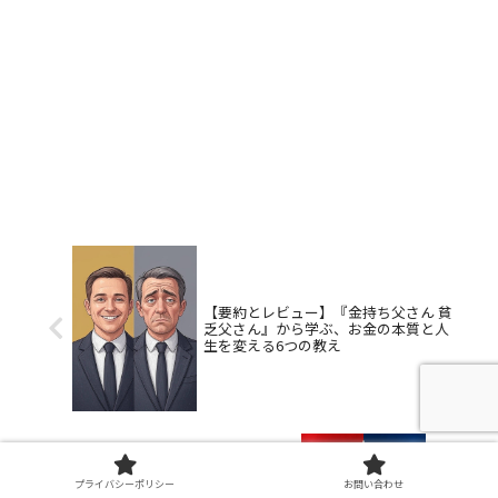
【要約とレビュー】『金持ち父さん 貧
乏父さん』から学ぶ、お金の本質と人
生を変える6つの教え
プライバシーポリシー
お問い合わせ
【2025年版】MLBオールスターゲーム