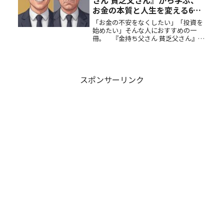
さん 貧乏父さん』から学ぶ、
お金の本質と人生を変える6つ
の教え
「お金の不安をなくしたい」「投資を
始めたい」そんな人におすすめの一
冊。 『金持ち父さん 貧乏父さん』か
ら学んだ、人生を変えるお金の知識を
要約しながら紹介します。資産と負債
の違い、お金に働かせる考え方、私の
レビューと実行した行動もご紹介しま
す
スポンサーリンク