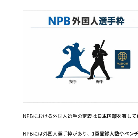
NPBにおける外国人選手の定義は
日本国籍を有して
NPBには外国人選手枠があり、
1軍登録人数
や
ベン