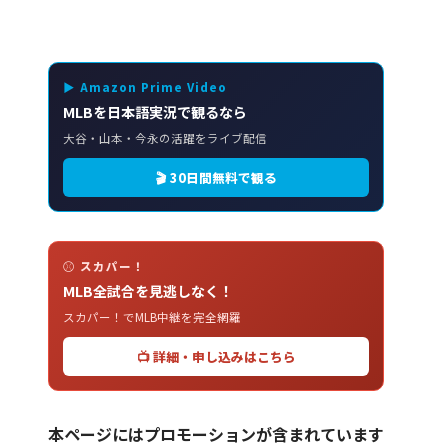
▶ Amazon Prime Video
MLBを日本語実況で観るなら
大谷・山本・今永の活躍をライブ配信
🎬 30日間無料で観る
⚾ スカパー！
MLB全試合を見逃しなく！
スカパー！でMLB中継を完全網羅
📺 詳細・申し込みはこちら
本ページにはプロモーションが含まれています