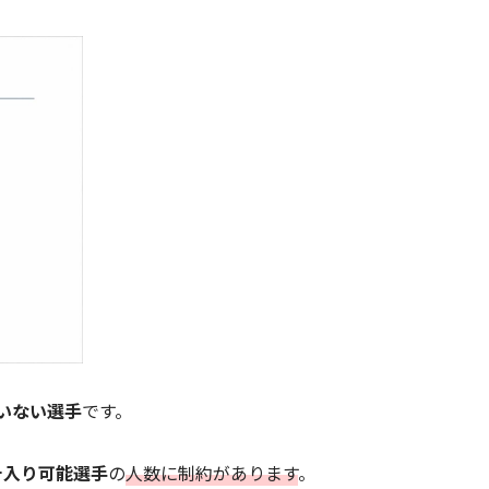
いない選手
です。
チ入り可能選手
の
人数に制約があります
。