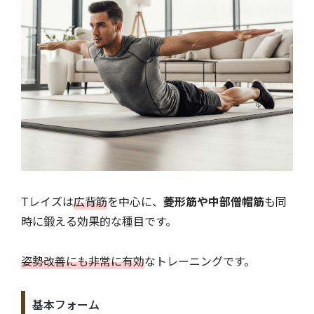
Tレイズは
広背筋
を中心に、
菱形筋や中部僧帽筋
も同
時に鍛える効果的な種目です。
姿勢改善にも非常に有効
なトレーニングです。
基本フォーム