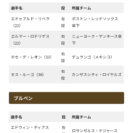
選手名
投
所属チーム
エドゥアルド・リベラ
左
ボストン・レッドソックス
（22）
投
傘下
エルマー・ロドリゲス
右
ニューヨーク・ヤンキース傘
（22）
投
下
右
ホセ・デ・レオン（33）
デュランゴ（メキシコ）
投
右
セス・ルーゴ（36）
カンザスシティ・ロイヤルズ
投
ブルペン
選手名
投
所属チーム
エドウィン・ディアス
右
ロサンゼルス・ドジャース