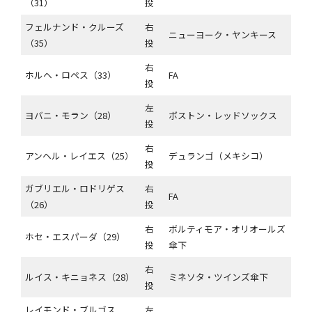
（31）
投
フェルナンド・クルーズ
右
ニューヨーク・ヤンキース
（35）
投
右
ホルヘ・ロペス（33）
FA
投
左
ヨバニ・モラン（28）
ボストン・レッドソックス
投
右
アンヘル・レイエス（25）
デュランゴ（メキシコ）
投
ガブリエル・ロドリゲス
右
FA
（26）
投
右
ボルティモア・オリオールズ
ホセ・エスパーダ（29）
投
傘下
右
ルイス・キニョネス（28）
ミネソタ・ツインズ傘下
投
レイモンド・ブルゴス
左