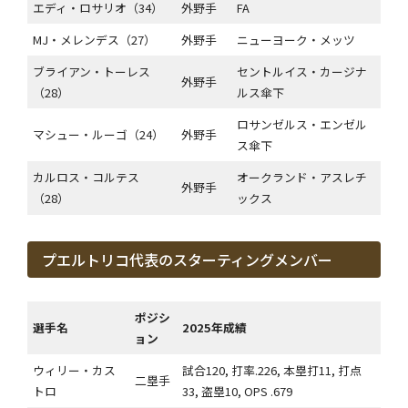
エディ・ロサリオ（34）
外野手
FA
MJ・メレンデス（27）
外野手
ニューヨーク・メッツ
ブライアン・トーレス
セントルイス・カージナ
外野手
（28）
ルス傘下
ロサンゼルス・エンゼル
マシュー・ルーゴ（24）
外野手
ス傘下
カルロス・コルテス
オークランド・アスレチ
外野手
（28）
ックス
プエルトリコ代表のスターティングメンバー
ポジシ
選手名
2025年成績
ョン
ウィリー・カス
試合120, 打率.226, 本塁打11, 打点
二塁手
トロ
33, 盗塁10, OPS .679