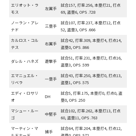
エリオット・ラ
試合157, 打率.256, 本塁打21, 打点
左翼手
モス
69, 盗塁6, OPS .728
ノーラン・アレ
試合107, 打率.237, 本塁打12, 打点
三塁手
ナド
52, 盗塁3, OPS .666
カルロス・コル
試合42, 打率.309, 本塁打4, 打点14,
右翼手
テス
盗塁0, OPS .866
試合51, 打率.231, 本塁打2, 打点16,
ダレル・ハネズ
遊撃手
盗塁3, OPS .599
エマニュエル・
試合43, 打率.250, 本塁打0, 打点13,
一塁手
リベラ
盗塁1, OPS .575
エディ・ロサリ
試合5, 打率.175, 本塁打0, 打点0, 盗
DH
オ
塁0, OPS .250
マシュー・ルー
試合102, 打率.262, 本塁打13, 打点
中堅手
ゴ
60, 盗塁11, OPS .763
マーティン・マ
試合64, 打率.204, 本塁打4, 打点12,
捕手
ルドナード
盗塁0, OPS .572