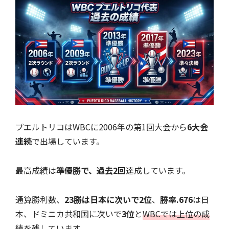
プエルトリコはWBCに2006年の第1回大会から
6大会
連続
で出場しています。
最高成績は
準優勝で、過去2回
達成しています。
通算勝利数、
23勝は日本に次いで2位
、
勝率.676
は日
本、ドミニカ共和国に次いで
3位
と
WBCでは上位の成
績を残しています。