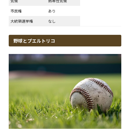
気候
熱帯性気候
市民権
あり
大統領選挙権
なし
野球とプエルトリコ