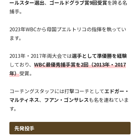
ールスター選出
、
ゴールドグラブ賞9回受賞
を誇る名
捕手。
2023年WBCから母国プエルトリコの指揮を執ってい
ます。
2013年・2017年両大会では
選手として準優勝を経験
しており、
WBC最優秀捕手賞を2回（2013年・2017
年）
受賞。
コーチングスタッフには打撃コーチとして
エドガー・
マルティネス
、
フアン・ゴンサレス
も名を連ねていま
す。
先発投手