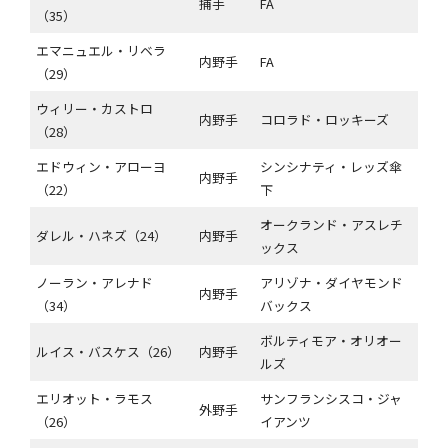
捕手
FA
（35）
エマニュエル・リベラ
内野手
FA
（29）
ウィリー・カストロ
内野手
コロラド・ロッキーズ
（28）
エドウィン・アローヨ
シンシナティ・レッズ傘
内野手
（22）
下
オークランド・アスレチ
ダレル・ハネズ（24）
内野手
ックス
ノーラン・アレナド
アリゾナ・ダイヤモンド
内野手
（34）
バックス
ボルティモア・オリオー
ルイス・バスケス（26）
内野手
ルズ
エリオット・ラモス
サンフランシスコ・ジャ
外野手
（26）
イアンツ