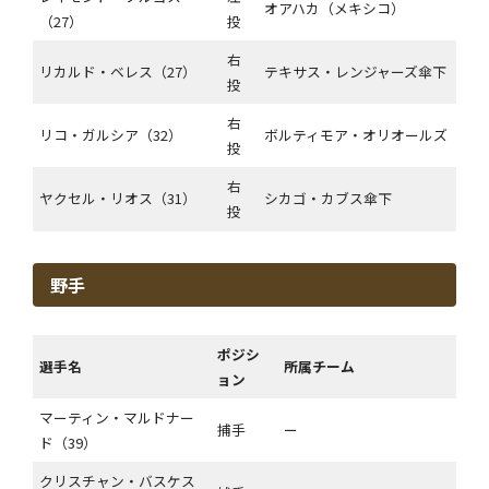
オアハカ（メキシコ）
（27）
投
右
リカルド・ベレス（27）
テキサス・レンジャーズ傘下
投
右
リコ・ガルシア（32）
ボルティモア・オリオールズ
投
右
ヤクセル・リオス（31）
シカゴ・カブス傘下
投
野手
ポジシ
選手名
所属チーム
ョン
マーティン・マルドナー
捕手
ー
ド（39）
クリスチャン・バスケス