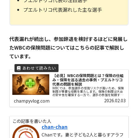
プエルトリコ代表の注目選手
プエルトリコ代表漏れした主な選手
代表漏れが続出し、参加辞退を検討するほどに発展し
たWBCの保険問題についてはこちらの記事で解説し
ています。
【必見】WBCの保険問題とは？保険の仕組
み・保険を巡る過去の事例・プエルトリコ
代表の問題を解説
WBCでは、参加選手の怪我リスクが高いため、保険
制度が重要な役割を果たします。保険の制度は大会
の安全性を確保する一方で、選手の参加を制限する
側面もあります。現在話題となっているのはプエル
2026.02.03
champyvlog.com
トリコ代表選手の保険問題です。本記事ではWBCの
保険問題について、WBCの保険の仕組みから保険問
題を巡る過去の事例、プエルトリコの保険問題につ
いて解説していきます。
この記事を書いた人
chan-chan
Chanです。妻と子ども2人と暮らすアラフ