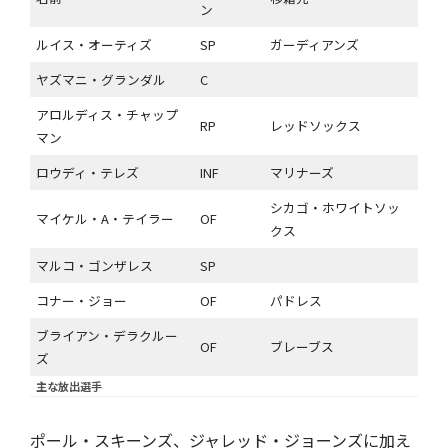
ン
ルイス・オーティズ
SP
ガーディアンズ
ヤズマニ・グランダル
C
アロルディス・チャップ
RP
レッドソックス
マン
ロウディ・テレズ
INF
マリナーズ
シカゴ・ホワイトソッ
マイケル・A・テイラー
OF
クス
マルコ・ゴンザレス
SP
コナー・ジョー
OF
パドレス
ブライアン・デラクルー
OF
ブレーブス
ズ
主な放出選手
ポール・スキーンズ、ジャレッド・ジョーンズに加え