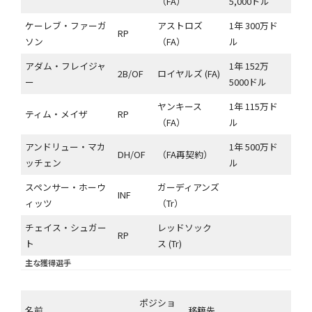
（FA）
5,000ドル
ケーレブ・ファーガ
アストロズ
1年 300万ド
RP
ソン
（FA）
ル
アダム・フレイジャ
1年 152万
2B/OF
ロイヤルズ (FA)
ー
5000ドル
ヤンキース
1年 115万ド
ティム・メイザ
RP
（FA）
ル
アンドリュー・マカ
1年 500万ド
DH/OF
（FA再契約）
ッチェン
ル
スペンサー・ホーウ
ガーディアンズ
INF
ィッツ
（Tr）
チェイス・シュガー
レッドソック
RP
ト
ス (Tr)
主な獲得選手
ポジショ
名前
移籍先