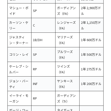
マシュー・ボ
ガーディアン
2年 2,900万ド
SP
イド
ズ（FA）
ル
カーソン・ケ
レンジャーズ
2年 1,150万ド
C
リー
（FA）
ル
ジャスティ
マリナーズ
1B/DH
1年 600万ドル
ン・ターナー
（FA）
ブルワーズ
コリン・レイ
SP
1年 500万ドル
（FA）
ケーレブ・シ
ツインズ
RP
1年 275万ドル
ルバー
（FA）
ジョン・バー
ヤンキース
INF
1年 200万ドル
ティ
（FA）
イーライ・モ
ガーディアン
RP
ーガン
ズ（Tr）
ゲージ・ワー
タイガース