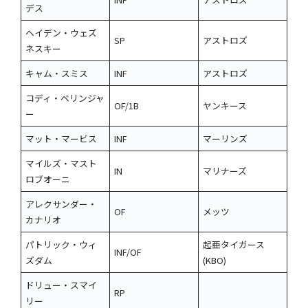
デス
ヘイデン・ウェズ
SP
アストロズ
ネスキー
キャム・スミス
INF
アストロズ
コディ・ベリンジャ
OF/1B
ヤンキース
ー
マット・マービス
INF
マーリンズ
マイルズ・マスト
IN
マリナーズ
ロブオーニ
アレクサンダー・
OF
メッツ
カナリオ
パトリック・ウィ
起亜タイガース
INF/OF
ズダム
(KBO)
ドリュー・スマイ
RP
リー