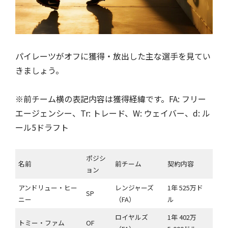
パイレーツがオフに獲得・放出した主な選手を見てい
きましょう。
※前チーム横の表記内容は獲得経緯です。FA: フリー
エージェンシー、Tr: トレード、W: ウェイバー、d: ル
ール5ドラフト
ポジシ
名前
前チーム
契約内容
ョン
アンドリュー・ヒー
レンジャーズ
1年 525万ド
SP
ニー
（FA）
ル
ロイヤルズ
1年 402万
トミー・ファム
OF