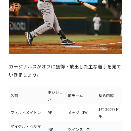
カージナルスがオフに獲得・放出した主な選手を見て
いきましょう。
ポジショ
名前
前チーム
契約内容
ン
1年 200万ド
フィル・メイトン
RP
メッツ（FA）
ル
マイケル・ヘルマ
INF
ツインズ（Tr）