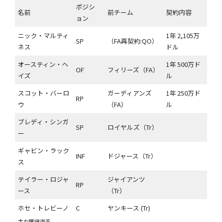
ポジシ
名前
前チーム
契約内容
ョン
ニック・マルティ
1年 2,105万
SP
（FA再契約:QO）
ネス
ドル
オースティン・ヘ
1年 500万ド
OF
フィリーズ（FA）
イズ
ル
スコット・バーロ
ガーディアンズ
1年 250万ド
RP
ウ
（FA）
ル
ブレディ・シンガ
SP
ロイヤルズ（Tr）
ー
ギャビン・ラック
INF
ドジャース（Tr）
ス
テイラー・ロジャ
ジャイアンツ
RP
ース
（Tr）
ホセ・トレビーノ
C
ヤンキース (Tr)
主な獲得選手