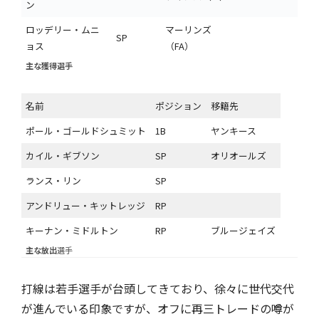
ン
ロッデリー・ムニ
マーリンズ
SP
ョス
（FA）
主な獲得選手
名前
ポジション
移籍先
ポール・ゴールドシュミット
1B
ヤンキース
カイル・ギブソン
SP
オリオールズ
ランス・リン
SP
アンドリュー・キットレッジ
RP
キーナン・ミドルトン
RP
ブルージェイズ
主な放出
選手
打線は若手選手が台頭してきており、徐々に世代交代
が進んでいる印象ですが、オフに再三トレードの噂が