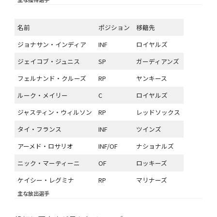
名前
ポジション
移籍先
ジョナサン・インディア
INF
ロイヤルズ
ジェイコブ・ジュニス
SP
ガーディアンズ
フェルナンド・クルーズ
RP
ヤンキース
ルーク・メイリー
C
ロイヤルズ
ジャスティン・ウィルソン
RP
レッドソックス
タイ・フランス
INF
ツインズ
アーメド・ロサリオ
INF/OF
ナショナルズ
ニック・マーティーニ
OF
ロッキーズ
ケイシー・レグミナ
RP
マリナーズ
主な放出選手