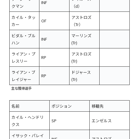
INF
クマン
（d）
カイル・タッ
アストロズ
OF
カー
（Tr）
ビダル・ブル
マーリンズ
INF
ハン
(Tr)
ライアン・プ
アストロズ
RP
レスリー
(Tr)
ライアン・ブ
ドジャース
RP
レイジャー
(Tr)
主な獲得選手
名前
ポジション
移籍先
カイル・ヘンドリ
SP
エンゼルス
クス
イサック・パレイ
INF
アストロズ