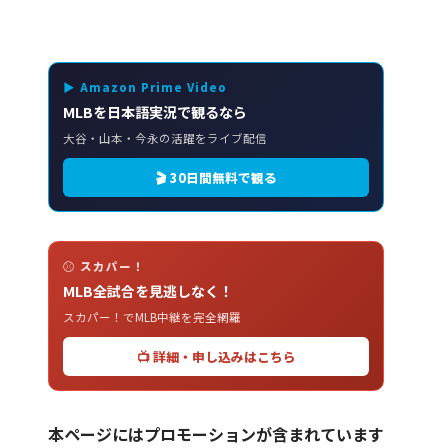
▶ Amazon Prime Video
MLBを日本語実況で観るなら
大谷・山本・今永の活躍をライブ配信
🎬 30日間無料で観る
⚾ スカパー！
MLB全試合を見逃しなく！
スカパー！でMLB中継を完全網羅
📺 詳細・申し込みはこちら
本ページにはプロモーションが含まれています