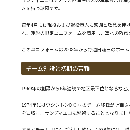
サンディエゴはアメリカ西海岸最大の海軍および海
きを持つ球団です。
毎年4月には現役および退役軍人に感謝と敬意を捧
れ、迷彩の限定ユニフォームを着用し、軍への敬意
このユニフォームは2008年から毎週日曜日のホー
チーム創設と初期の苦難
1969年の創設から6年連続で地区最下位となるな
1974年にはワシントンD.C.へのチーム移転が計
を買収し、サンディエゴに残留することとなりました
するとチームは徐々に浮上し始め、1978年には、