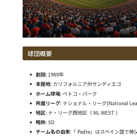
球団概要
創設
: 1969年
本拠地
: カリフォルニア州サンディエゴ
ホーム球場
: ペトコ・パーク
所属リーグ
: ナショナル・リーグ(National Le
地区
: ナ・リーグ西地区（ NL WEST ）
略称
: SD
チーム名の由来
:「 Padre」はスペイン語