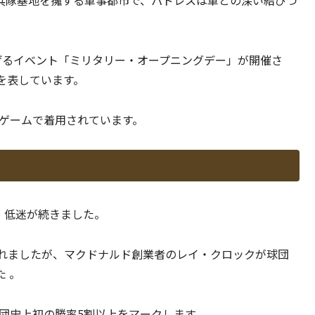
兵隊基地を擁する軍事都市で、パドレスは軍との深い結びつ
げるイベント「ミリタリー・オープニングデー」が開催さ
を表しています。
ムゲームで着用されています。
ど、低迷が続きました。
画されましたが、マクドナルド創業者のレイ・クロックが球団
 。
球団史上初の勝率5割以上をマークします。