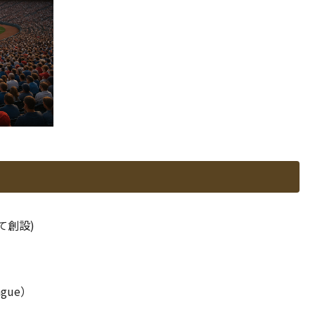
て創設)
ague）