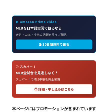
▶ Amazon Prime Video
MLBを日本語実況で観るなら
大谷・山本・今永の活躍をライブ配信
🎬 30日間無料で観る
⚾ スカパー！
MLB全試合を見逃しなく！
スカパー！でMLB中継を完全網羅
📺 詳細・申し込みはこちら
本ページにはプロモーションが含まれています