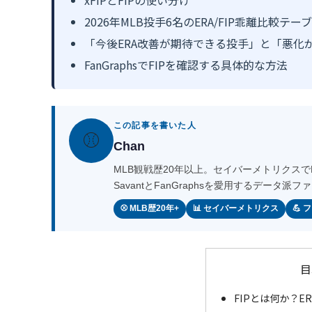
2026年MLB投手6名のERA/FIP乖離比較テー
「今後ERA改善が期待できる投手」と「悪化
FanGraphsでFIPを確認する具体的な方法
この記事を書いた人
⚾
Chan
MLB観戦歴20年以上。セイバーメトリクスでMLBを
SavantとFanGraphsを愛用するデータ
⚾ MLB歴20年+
📊 セイバーメトリクス
💪
目
FIPとは何か？E