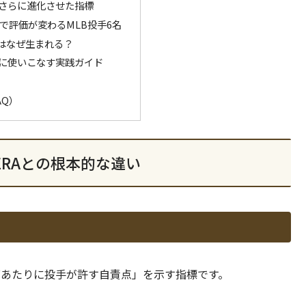
Pをさらに進化させた指標
IPで評価が変わるMLB投手6名
離はなぜ生まれる？
実際に使いこなす実践ガイド
AQ）
ERAとの根本的な違い
9イニングあたりに投手が許す自責点」を示す指標です。