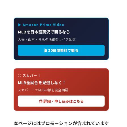
▶ Amazon Prime Video
MLBを日本語実況で観るなら
大谷・山本・今永の活躍をライブ配信
🎬 30日間無料で観る
⚾ スカパー！
MLB全試合を見逃しなく！
スカパー！でMLB中継を完全網羅
📺 詳細・申し込みはこちら
本ページにはプロモーションが含まれています