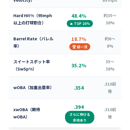
48.4%
Hard Hit%（95mph
約35〜
以上の打球割合）
38%
🔥 TOP 20%
18.7%
Barrel Rate（バレル
約6〜
率）
8%
🏆 超一流
スイートスポット率
35〜
35.2%
（SwSp%）
38%
.310前
.354
wOBA（加重出塁率）
後
.394
xwOBA（期待
.310前
さらに伸びる
wOBA）
後
余地あり