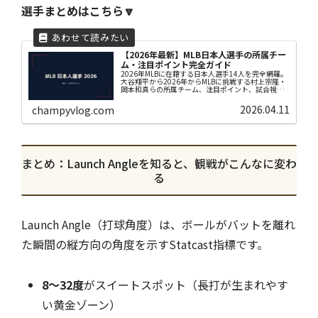
選手まとめはこちら🔽
【2026年最新】MLB日本人選手の所属チー
ム・注目ポイント完全ガイド
2026年MLBに在籍する日本人選手14人を完全網羅。
大谷翔平から2026年からMLBに挑戦する村上宗隆・
岡本和真らの所属チーム、注目ポイント、試合視聴
方法まで野球初心者にもわかりやすく解説します。
2026.04.11
champyvlog.com
まとめ：Launch Angleを知ると、観戦がこんなに変わ
る
Launch Angle（打球角度）は、ボールがバットを離れ
た瞬間の縦方向の角度を示すStatcast指標です。
8〜32度
がスイートスポット（長打が生まれやす
い黄金ゾーン）