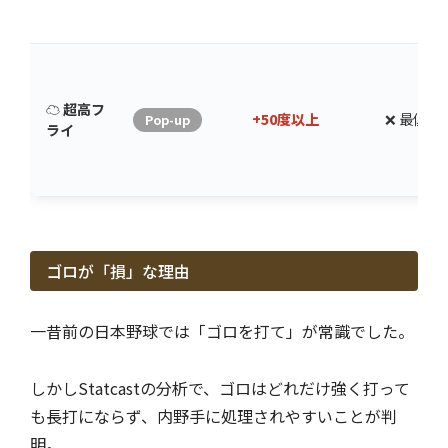
☁️ 超高フ
+50度以上
❌ 最低
Pop-up
ライ
ゴロが「損」な理由
一昔前の日本野球では「ゴロを打て」が常識でした。
しかしStatcastの分析で、ゴロはどれだけ強く打って
も長打にならず、内野手に処理されやすいことが判
明。