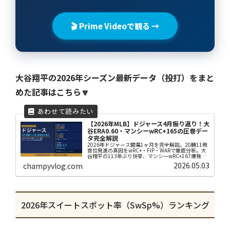
🎬 Prime Videoで観る →
大谷翔平の2026年シーズン最新データ（投打）をまと
めた記事はこちら🔽
【2026年MLB】ドジャース4月振り返り！大
谷ERA0.60・マンシーwRC+165の圧巻デー
タ完全解説
2026年ドジャース開幕1ヶ月を完全解説。20勝11敗
首位発進の真因をwRC+・FIP・WARで徹底分析。大
谷翔平の113年ぶり快挙、マンシーwRC+167爆発、
全ILリストとWAR損失試算まで。
2026.05.03
champyvlog.com
2026年スイートスポット率（SwSp%）ランキング