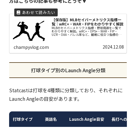
方はこちらの記事も参考にどうぞ🔽
【保存版】MLBセイバーメトリクス指標一
覧｜wRC+・WAR・FIPをわかりやすく解説
MLBのセイバーメトリクス指標・野球用語を一覧で
わかりやすく解説。wRC+・OPS+・WAR・FIP・
UZR・OAA・バレル率など、観戦に役立つ指標の意
味と読み方を初心者向けにまとめた保存版です。
2024.12.08
champyvlog.com
打球タイプ別のLaunch Angle分類
Statcastは打球を4種類に分類しており、それぞれに
Launch Angleの目安があります。
打球タイプ
英語名
Launch Angle目安
長打への期待