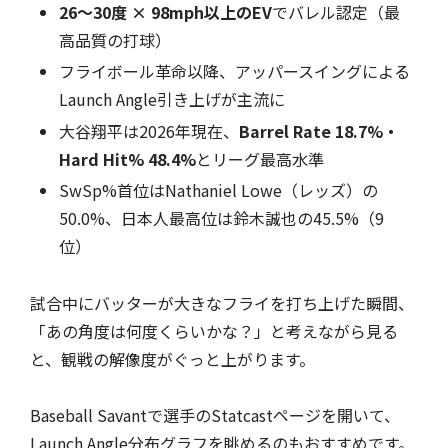
26〜30度 × 98mph以上のEV
でバレル認定（最
高品質の打球）
フライボール革命以降、アッパースイングによる
Launch Angle引き上げが主流に
大谷翔平は2026年現在、
Barrel Rate 18.7%・
Hard Hit% 48.4%
とリーグ最高水準
SwSp%首位はNathaniel Lowe（レッズ）の
50.0%、日本人最高位は鈴木誠也の45.5%（9
位）
試合中にバッターが大きなフライを打ち上げた瞬間、
「あの角度は何度くらいかな？」と考えながら見る
と、観戦の解像度がぐっと上がります。
Baseball Savantで選手のStatcastページを開いて、
Launch Angle分布グラフを眺めるのもおすすめです。