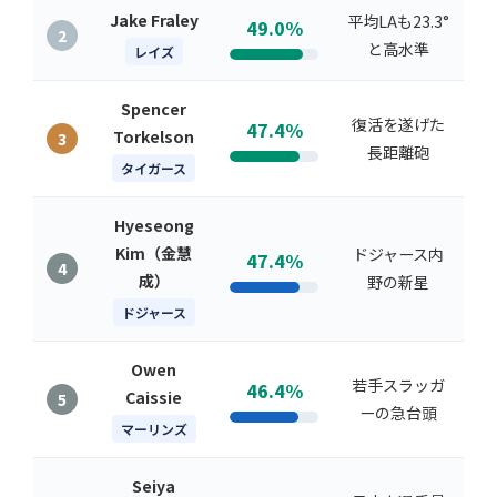
Jake Fraley
平均LAも23.3°
49.0%
2
と高水準
レイズ
Spencer
復活を遂げた
47.4%
Torkelson
3
長距離砲
タイガース
Hyeseong
Kim（金慧
ドジャース内
47.4%
4
成）
野の新星
ドジャース
Owen
若手スラッガ
46.4%
Caissie
5
ーの急台頭
マーリンズ
Seiya