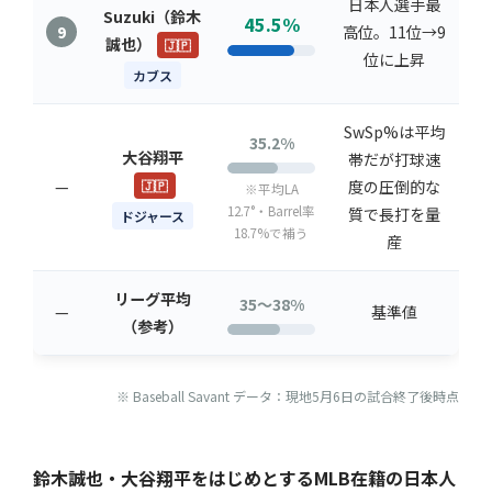
日本人選手最
Suzuki（鈴木
45.5%
9
高位。11位→9
誠也）
🇯🇵
位に上昇
カブス
SwSp%は平均
35.2%
大谷翔平
帯だが打球速
—
度の圧倒的な
🇯🇵
※平均LA
12.7°・Barrel率
質で長打を量
ドジャース
18.7%で補う
産
リーグ平均
35〜38%
—
基準値
（参考）
※ Baseball Savant データ：現地5月6日の試合終了後時点
鈴木誠也・大谷翔平をはじめとするMLB在籍の日本人