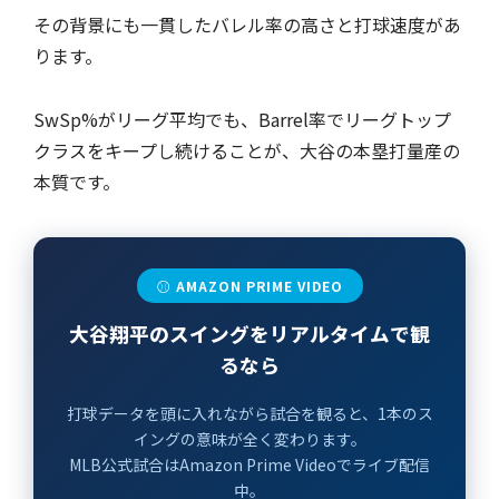
その背景にも一貫したバレル率の高さと打球速度があ
ります。
SwSp%がリーグ平均でも、Barrel率でリーグトップ
クラスをキープし続けることが、大谷の本塁打量産の
本質です。
⚾ AMAZON PRIME VIDEO
大谷翔平のスイングをリアルタイムで観
るなら
打球データを頭に入れながら試合を観ると、1本のス
イングの意味が全く変わります。
MLB公式試合はAmazon Prime Videoでライブ配信
中。