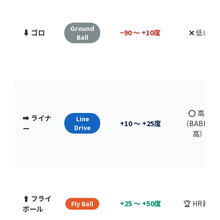
Ground
⬇️ ゴロ
−90 〜 +10度
❌ 低い
Ball
⭕ 高い
➡️ ライナ
Line
+10 〜 +25度
（BABIP最
ー
Drive
高）
⬆️ フライ
+25 〜 +50度
🏆 HR最多
Fly Ball
ボール