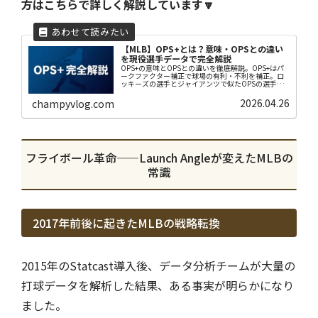
方はこちらで詳しく解説しています🔽
【MLB】OPS+とは？意味・OPSとの違い
を現役選手データで完全解説
OPS+の意味とOPSとの違いを徹底解説。OPS+はパ
ークファクター補正で球場の有利・不利を補正。ロ
ッキーズの選手とジャイアンツで似たOPSの選手の
比較など2025年実データで読み方がわかります。
2026.04.26
champyvlog.com
フライボール革命——Launch Angleが変えたMLBの
常識
2017年前後に起きたMLBの戦略転換
2015年のStatcast導入後、データ分析チームが大量の
打球データを解析した結果、ある事実が明らかになり
ました。