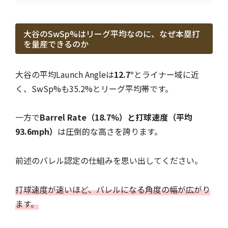
大谷のSwSp%はリーグ平均なのに、なぜ本塁打
を量産できるのか
大谷の平均Launch Angleは
12.7°
とライナー域に近
く、SwSp%も35.2%とリーグ平均帯です。
一方で
Barrel Rate（18.7%）と打球速度（平均
93.6mph）
は圧倒的な高さを誇ります。
前述のバレル認定の仕組みを思い出してください。
打球速度が速いほど、バレルになる角度の幅が広がり
ます。