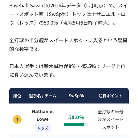
Baseball Savantの2026年データ（5月時点）で、スイ
ートスポット率（SwSp%）トップはナサニエル・ロ
ウ（レッズ）の50.0%（現地5月6日終了時点）。
全打球の半分超がスイートスポットに入るという驚異
的な数字です。
日本人選手では
鈴木誠也が9位・45.5%
でリーグ上位
に食い込んでいます。
順位
選手名 / チーム
SwSp%
注目ポイント
Nathaniel
全打球の半分
50.0%
Lowe
超がスイート
1
スポット
レッズ