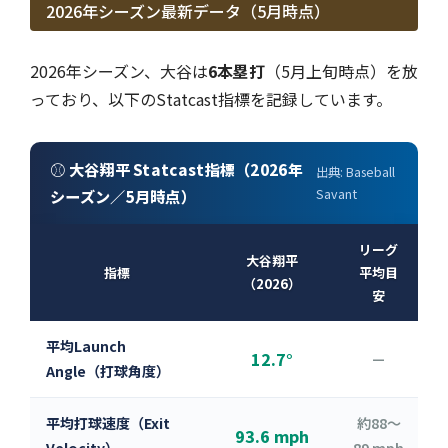
2026年シーズン最新データ（5月時点）
2026年シーズン、大谷は
6本塁打
（5月上旬時点）を放
っており、以下のStatcast指標を記録しています。
⚾ 大谷翔平 Statcast指標（2026年
出典: Baseball
シーズン／5月時点）
Savant
リーグ
大谷翔平
指標
平均目
（2026）
安
平均Launch
12.7°
—
Angle（打球角度）
平均打球速度（Exit
約88〜
93.6 mph
Velocity）
89 mph