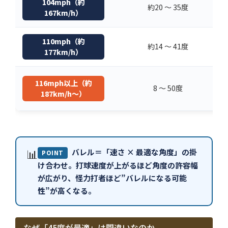
104mph（約
約20 〜 35度
167km/h）
110mph（約
約14 〜 41度
177km/h）
116mph以上（約
8 〜 50度
187km/h〜）
📊
バレル＝「速さ × 最適な角度」の掛
POINT
け合わせ。打球速度が上がるほど角度の許容幅
が広がり、怪力打者ほど”バレルになる可能
性”が高くなる。
なぜ「45度が最適」は間違いなのか