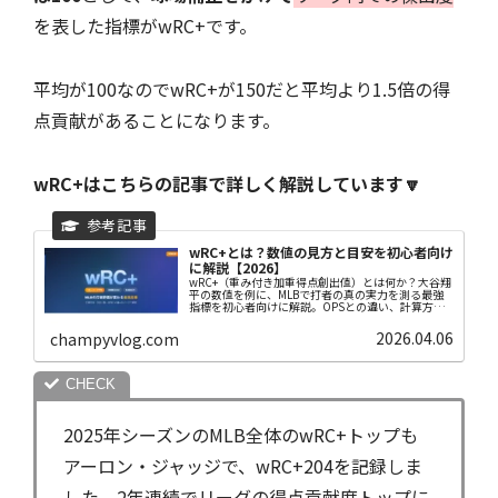
を表した指標がwRC+です。
平均が100なのでwRC+が150だと平均より1.5倍の得
点貢献があることになります。
wRC+はこちらの記事で詳しく解説しています🔽
wRC+とは？数値の見方と目安を初心者向け
に解説【2026】
wRC+（重み付き加重得点創出値）とは何か？大谷翔
平の数値を例に、MLBで打者の真の実力を測る最強
指標を初心者向けに解説。OPSとの違い、計算方
法、リーグ平均100との関係まで2026年最新版で網
羅。
2026.04.06
champyvlog.com
2025年シーズンのMLB全体のwRC+トップも
アーロン・ジャッジで、wRC+204を記録しま
した。2年連続でリーグの得点貢献度トップに