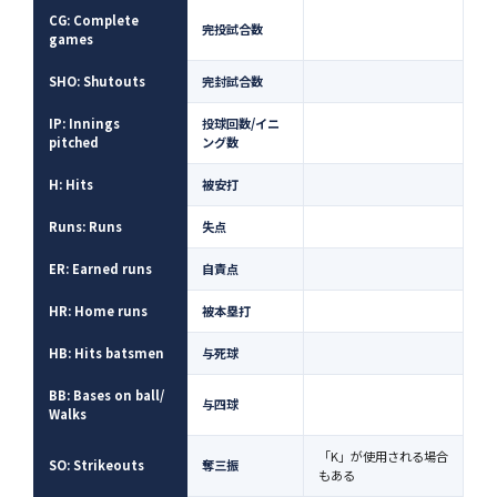
CG: Complete
完投試合数
games
SHO: Shutouts
完封試合数
IP: Innings
投球回数/イニ
pitched
ング数
H: Hits
被安打
Runs: Runs
失点
ER: Earned runs
自責点
HR: Home runs
被本塁打
HB: Hits batsmen
与死球
BB: Bases on ball/
与四球
Walks
「K」が使用される場合
SO: Strikeouts
奪三振
もある