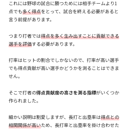
これには野球の試合に勝つためには相手チームより1
点でも
多く得点
をとって、試合を終える必要があると
言う前提があります。
つまり打者では
得点を多く生み出すことに貢献できる
選手を評価
する必要があります。
打率はヒットの割合でしかないので、打率が高い選手
でも得点貢献が高い選手かどうかを測ることはできま
せん。
そこで打者の
得点貢献度の高さを測る指標
がいくつか
作られました。
細かい説明は割愛しますが、長打と出塁率は
得点との
相関関係が高い
ため、長打率と出塁率を掛け合わせた