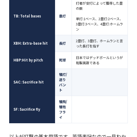
打者が安打によって獲得した塁
の数
TB: Total bases
塁打
単打:1ベース、2塁打:2ベース、
3塁打:3ベース、4塁打:ホームラ
ン
2塁打、3塁打、ホームランと言
XBH: Extra-base hit
長打
った長打を指す
日本ではデッドボールというが
HBP:Hit by pitch
死球
和製英語である
犠打/
送り
SAC: Sacrifice hit
バン
ト
犠飛/
犠牲
SF: Sacrifice fly
フラ
イ
以上が打撃の基本用語です。英語表記なので一見わか