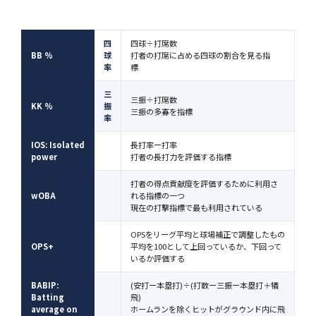
四
四球÷打席数
BB %
球
打者の打席に占める四球の割合を見る指
率
標
三
三振÷打席数
KK %
振
三振の多寡を指標
率
IOS: Isolated
長打率ー打率
power
打者の長打力を評価する指標
打者の得点貢献度を評価するために利用さ
wOBA
れる指標の一つ
現在の打撃指標で最も利用されている
OPSをリーグ平均と球場補正で調整したもの
OPS+
平均を100として上回っているか、下回って
いるか評価する
BABIP:
(安打ー本塁打)÷(打数ー三振ー本塁打＋犠
Batting
飛)
average on
ホームランを除くヒットがグラウンド内に飛