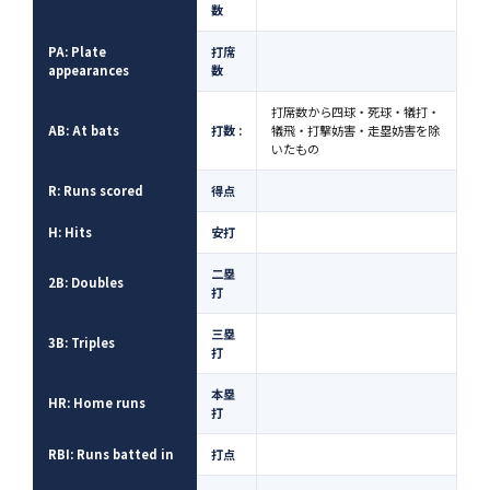
数
PA: Plate
打席
appearances
数
打席数から四球・死球・犠打・
AB: At bats
打数 :
犠飛・打撃妨害・走塁妨害を除
いたもの
R: Runs scored
得点
H: Hits
安打
二塁
2B: Doubles
打
三塁
3B: Triples
打
本塁
HR: Home runs
打
RBI: Runs batted in
打点