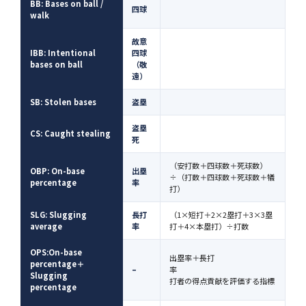
BB: Bases on ball /
四球
walk
故意
IBB: Intentional
四球
bases on ball
（敬
遠）
SB: Stolen bases
盗塁
盗塁
CS: Caught stealing
死
（安打数＋四球数＋死球数）
OBP: On-base
出塁
÷（打数＋四球数＋死球数＋犠
percentage
率
打）
SLG: Slugging
長打
（1×短打＋2×2塁打＋3×3塁
average
率
打＋4×本塁打）÷打数
OPS:On-base
出塁率＋長打
percentage＋
–
率
Slugging
打者の得点貢献を評価する指標
percentage