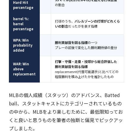
Hard Hit
の割合
percentage
barrel %:
打球のうち、
バレルゾーンの打球がどれくら
barrel
いの割合
だったかを表す指標
percentage
WPA: Win
勝利貢献度を図る指標
の一つ
probability
プレーの前後で変化した勝利期待値の差分
added
打撃・守備・走塁・投球から総合評価した
WAR: Win
勝利貢献度を図る指標
above
replacemennt(代替可能選手)と比べてどの
replacement
程度勝利を積み上げたかを推計したもの
MLBの個人成績（スタッツ）のアドバンス、Batted
ball、スタットキャストにカテゴリーされているもの
の中から、MLBをより楽しむために、最低限知ってお
くと良いと思うものを筆者の独断と偏見でピックアッ
プしました。