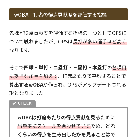
wOBA：打者の得点貢献度を評価する指標
先ほど得点貢献度を評価する指標の一つとしてOPSに
ついて触れましたが、OPSは
長打が多い選手ほど高く
なります。
そこで
四球・単打・二塁打・三塁打・本塁打
の
各項目
に妥当な加重を加えて
、
打席あたりで平均することで
算出するwOBA
が作られ、OPSがアップデートされる
形となりました。
wOBAは打席あたりの得点貢献を見る
ために
出塁率にスケールを合わせている
ため、
どれ
くらいの得点を生み出したかを見ることはで