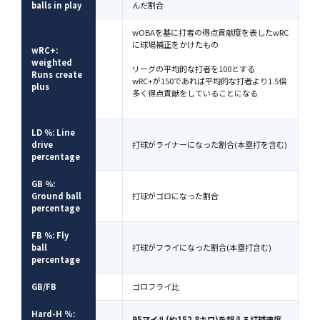
balls in play
んだ割合
wOBAを基に打者の得点貢献度を表したwRC
に球場補正をかけたもの
wRC+:
weighted
リーグの平均的な打者を100とする
Runs create
wRC+が150であれば平均的な打者より1.5倍
plus
多く得点貢献をしていることになる
LD ％: Line
drive
打球がライナーになった割合(本塁打を含む)
percentage
GB ％:
Ground ball
打球がゴロになった割合
percentage
FB ％: Fly
ball
打球がフライになった割合(本塁打含む)
percentage
GB/FB
ゴロフライ比
Hard-H %:
95マイル(約152.8キロ)を超える打球速度