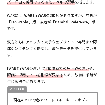
バー経由で獲得できる控えレベルの選手
を指します。
WARには
fWAR
と
rWAR
の2種類がありますが、前者が
「FanGraphs」版、後者が「Baseball Reference」版
です。
双方ともにアメリカの大手ウェブサイトで専門家や野
球シンクタンクと提携し、統計データを提供していま
す。
fWARとrWARの違いは
守備位置での補正値の違い
や、
評価に採用している指標が異なる
ため、数値に乖離が
生じる場合があります。
現在のMLBの各アワード（ルーキー・オブ・