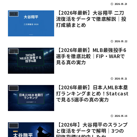
2026.05.23
【2026年最新】大谷翔平 二刀
MLB
流復活をデータで徹底解説｜投
打成績まとめ
2026.05.22
【2026年最新】MLB最強投手6
MLB
選手を徹底比較｜FIP・WARで
見る真の実力
2026.05.21
【2026年最新】日本人MLB本塁
MLB
打ランキングまとめ！Statcast
で見る5選手の真の実力
2026.05.16
【2026年】大谷翔平のスランプ
MLB
と復活をデータで解明｜3つの
回復指標は的中したか