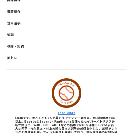
書籍紹介
注目選手
知識
移籍・契約
筋トレ
chan-chan
Chanです。妻と子ども2人と暮らすアラフォー会社員。MLB観戦歴20年
以上。Baseball Savant・FanGraphsを使ったセイバーメトリクス分
析が好きで、WAR・FIP・wRC+などの指標でMLBを深掘りしています。
大谷翔平・今永昇太・村上宗隆ら日本人選手の成績を中心に、WARランキ
ングを毎週更新中。フィットネスも実践しており、体組成改善の記録も発