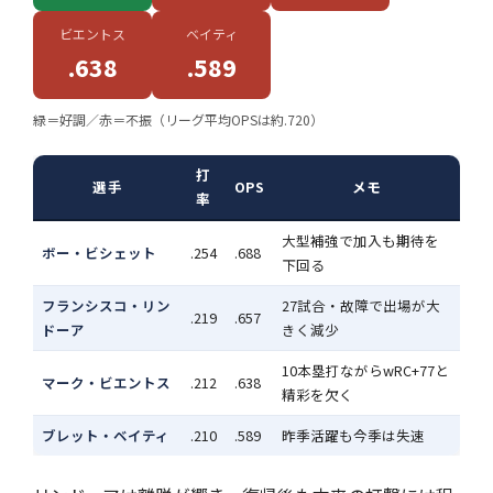
ビエントス
ベイティ
.638
.589
緑＝好調／赤＝不振（リーグ平均OPSは約.720）
打
選手
OPS
メモ
率
大型補強で加入も期待を
ボー・ビシェット
.254
.688
下回る
フランシスコ・リン
27試合・故障で出場が大
.219
.657
ドーア
きく減少
10本塁打ながらwRC+77と
マーク・ビエントス
.212
.638
精彩を欠く
ブレット・ベイティ
.210
.589
昨季活躍も今季は失速