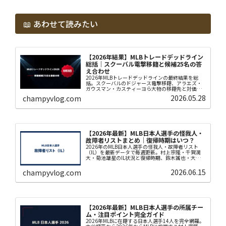
📖 あわせて読みたい
【2026年結果】MLBトレードデッドライン
総括｜スクーバル電撃移籍と候補25名の答
え合わせ
2026年MLBトレードデッドラインの最終結果を総
括。スクーバルのドジャース電撃移籍、アラエズ・
ガウスマン・カスティーヨら大物の移籍先と対価、
本記事の候補25名の答え合わせ（7名移籍）まで
2026.05.28
champyvlog.com
SpotracとMLB公式データでまとめました。
【2026年最新】MLB日本人選手の怪我人・
故障者リストまとめ｜復帰時期はいつ？
2026年のMLB日本人選手の怪我人・故障者リスト
（IL）を最新データで毎週更新。村上宗隆・千賀滉
大・菊池雄星のIL状況と復帰時期、鈴木誠也・大谷翔
平の最新動向までわかりやすく解説します。
2026.06.15
champyvlog.com
【2026年最新】MLB日本人選手の所属チー
ム・注目ポイント完全ガイド
2026年MLBに在籍する日本人選手14人を完全網羅。