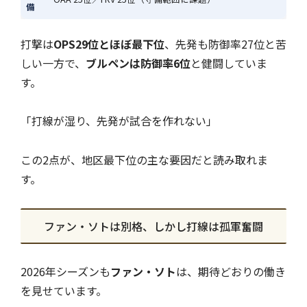
備
打撃は
OPS29位とほぼ最下位
、先発も防御率27位と苦
しい一方で、
ブルペンは防御率6位
と健闘していま
す。
「打線が湿り、先発が試合を作れない」
この2点が、地区最下位の主な要因だと読み取れま
す。
ファン・ソトは別格、しかし打線は孤軍奮闘
2026年シーズンも
ファン・ソト
は、期待どおりの働き
を見せています。