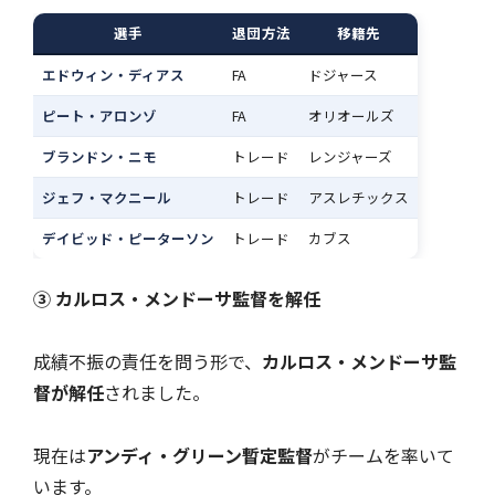
選手
退団方法
移籍先
エドウィン・ディアス
FA
ドジャース
ピート・アロンゾ
FA
オリオールズ
ブランドン・ニモ
トレード
レンジャーズ
ジェフ・マクニール
トレード
アスレチックス
デイビッド・ピーターソン
トレード
カブス
③ カルロス・メンドーサ監督を解任
成績不振の責任を問う形で、
カルロス・メンドーサ監
督が解任
されました。
現在は
アンディ・グリーン暫定監督
がチームを率いて
います。