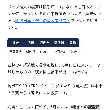
メッツ最大の誤算は投手陣です。なかでも日本人ファ
ンが気にかけているのが
千賀滉大
でしょう（最新の状
況は
MLB日本人選手の故障者リスト
でも追っていま
す）。
選手
成績
防御率
投球回
登板
千賀滉大
0勝7敗
9.09
32回2/3
8試合
右腕の神経過敏で長期離脱し、6月17日にメジャー復
帰したものの、復帰後も結果が出ていません。
防御率9.09（ERA：9イニングあたりの自責点）は本来
の千賀からは考えにくい数字です。
先発として立て直せず、6月末には
中継ぎへの配置転