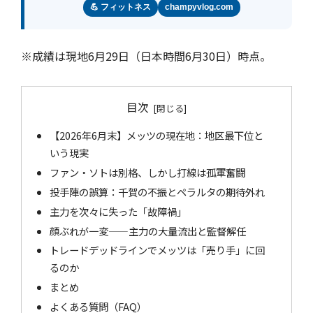
💪 フィットネス
champyvlog.com
※成績は現地6月29日（日本時間6月30日）時点。
目次
【2026年6月末】メッツの現在地：地区最下位と
いう現実
ファン・ソトは別格、しかし打線は孤軍奮闘
投手陣の誤算：千賀の不振とペラルタの期待外れ
主力を次々に失った「故障禍」
顔ぶれが一変——主力の大量流出と監督解任
トレードデッドラインでメッツは「売り手」に回
るのか
まとめ
よくある質問（FAQ）