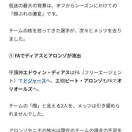
低迷の最大の背景は、オフからシーズンにかけての
「顔ぶれの激変」です。
チームの核を担ってきた選手が、次々とメッツを去り
ました。
① FAでディアスとアロンゾが流出
守護神
エドウィン・ディアス
はFA（フリーエージェン
ト）で
ドジャース
へ、主砲
ピート・アロンゾ
もFAで
オ
リオールズ
へ。
チームの「顔」と言える2人を、メッツは引き留めら
れませんでした。
アロンゾやニモの放出は現在のチームの得点力不足を