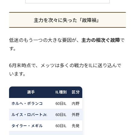
主力を次々に失った「故障禍」
低迷のもう一つの大きな要因が、
主力の相次ぐ故障
で
す。
6月末時点で、メッツは多くの戦力をILに送り込んで
います。
選手
IL種別
区分
ホルヘ・ポランコ
60日IL
内野
ルイス・ロバートJr.
60日IL
外野
タイラー・メギル
60日IL
先発