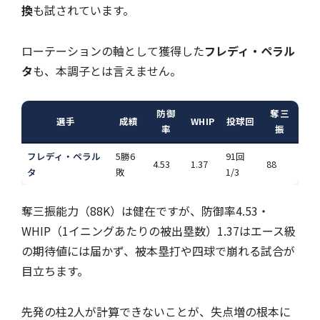
換
も試されています。
ローテーションの軸として獲得した
フレディ・ペラル
タ
も、本調子とは言えません。
防御
奪三
選手
成績
WHIP
投球回
率
振
フレディ・ペラル
5勝6
91回
4.53
1.37
88
タ
敗
1/3
奪三振能力（88K）は健在ですが、防御率4.53・
WHIP（1イニングあたりの被出塁数）1.37はエース級
の期待値には届かず、被本塁打や四球で崩れる試合が
目立ちます。
先発の柱2人が計算できないことが、失点増の根本に