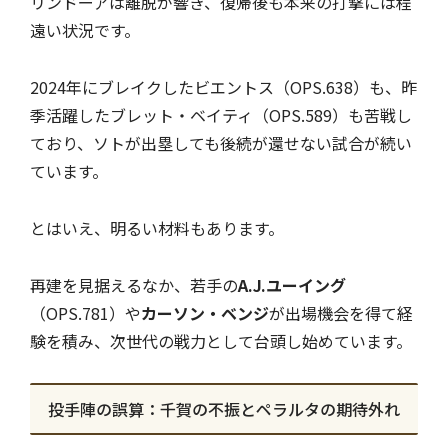
リンドーアは離脱が響き、復帰後も本来の打撃には程
遠い状況です。
2024年にブレイクしたビエントス（OPS.638）も、昨
季活躍したブレット・ベイティ（OPS.589）も苦戦し
ており、ソトが出塁しても後続が還せない試合が続い
ています。
とはいえ、明るい材料もあります。
再建を見据えるなか、若手の
A.J.ユーイング
（OPS.781）や
カーソン・ベンジ
が出場機会を得て経
験を積み、次世代の戦力として台頭し始めています。
投手陣の誤算：千賀の不振とペラルタの期待外れ