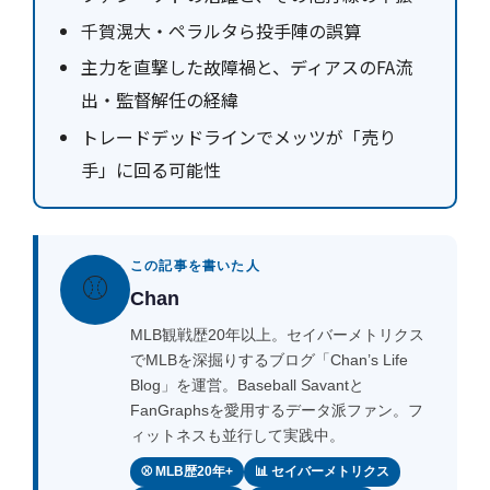
千賀滉大・ペラルタら投手陣の誤算
主力を直撃した故障禍と、ディアスのFA流
出・監督解任の経緯
トレードデッドラインでメッツが「売り
手」に回る可能性
この記事を書いた人
⚾
Chan
MLB観戦歴20年以上。セイバーメトリクス
でMLBを深掘りするブログ「Chan’s Life
Blog」を運営。Baseball Savantと
FanGraphsを愛用するデータ派ファン。フ
ィットネスも並行して実践中。
⚾ MLB歴20年+
📊 セイバーメトリクス