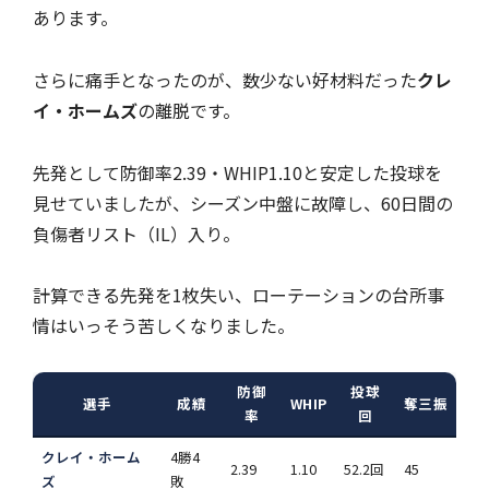
あります。
さらに痛手となったのが、数少ない好材料だった
クレ
イ・ホームズ
の離脱です。
先発として防御率2.39・WHIP1.10と安定した投球を
見せていましたが、シーズン中盤に故障し、60日間の
負傷者リスト（IL）入り。
計算できる先発を1枚失い、ローテーションの台所事
情はいっそう苦しくなりました。
防御
投球
選手
成績
WHIP
奪三振
率
回
クレイ・ホーム
4勝4
2.39
1.10
52.2回
45
ズ
敗