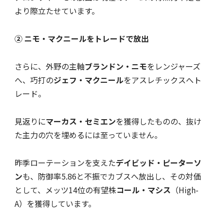
より際立たせています。
② ニモ・マクニールをトレードで放出
さらに、外野の主軸
ブランドン・ニモ
をレンジャーズ
へ、巧打の
ジェフ・マクニール
をアスレチックスへト
レード。
見返りに
マーカス・セミエン
を獲得したものの、抜け
た主力の穴を埋めるには至っていません。
昨季ローテーションを支えた
デイビッド・ピーターソ
ン
も、防御率5.86と不振でカブスへ放出し、その対価
として、メッツ14位の有望株
コール・マシス
（High-
A）を獲得しています。