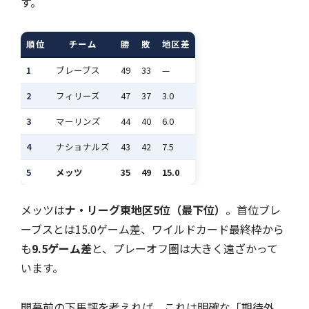
す。
順位
チーム
勝
敗
地区差
1
ブレーブス
49
33
—
2
フィリーズ
47
37
3.0
3
マーリンズ
44
40
6.0
4
ナショナルズ
43
42
7.5
5
メッツ
35
49
15.0
メッツは
ナ・リーグ東地区5位（最下位）
。首位ブレ
ーブスとは15.0ゲーム差、ワイルドカード最終枠から
も
9.5ゲーム差
と、プレーオフ圏は大きく遠ざかって
います。
開幕前の下馬評を考えれば、これは明確な「期待外