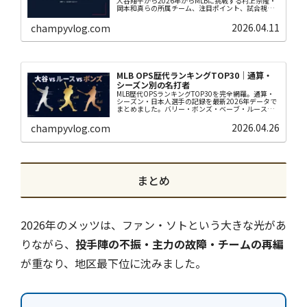
大谷翔平から2026年からMLBに挑戦する村上宗隆・
岡本和真らの所属チーム、注目ポイント、試合視聴
方法まで野球初心者にもわかりやすく解説します。
2026.04.11
champyvlog.com
MLB OPS歴代ランキングTOP30｜通算・
シーズン別の名打者
MLB歴代OPSランキングTOP30を完全網羅。通算・
シーズン・日本人選手の記録を最新2026年データで
まとめました。バリー・ボンズ・ベーブ・ルース・
大谷翔平のOPSも徹底比較！
2026.04.26
champyvlog.com
まとめ
2026年のメッツは、ファン・ソトという大きな光があ
りながら、
投手陣の不振・主力の故障・チームの再編
が重なり、地区最下位に沈みました。