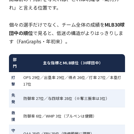
れ」と言える位置です。
個々の選手だけでなく、チーム全体の成績を
MLB30球
団中の順位
で見ると、低迷の構造がよりはっきりしま
す（FanGraphs・年初来）。
部
主な指標とMLB順位（30球団中）
門
打
OPS 29位／出塁率 29位／得点 26位／打率 27位／本塁打
撃
17位
先
防御率 27位／与四球率 28位（※奪三振率は3位）
発
救
防御率 6位／WHIP 3位（ブルペンは健闘）
援
守
OAA 25位／FRV 25位（守備範囲に課題）