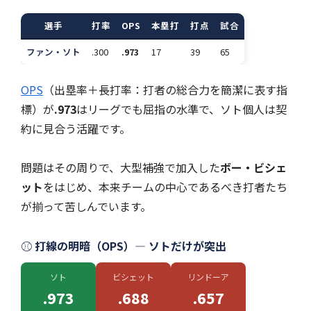
選手
打率
OPS
本塁打
打点
試合
ファン・ソト
.300
.973
17
39
65
OPS
（出塁率＋長打率：打者の総合力を簡潔に表す指
標）が
.973
はリーグでも屈指の水準で、ソト個人は契
約に見合う活躍です。
問題はその周りで、大型補強で加入した
ボー・ビシェ
ット
をはじめ、本来チームの中心であるべき打者たち
が揃って苦しんでいます。
⚾ 打線の明暗（OPS）— ソトだけが突出
ソト
ビシェット
リンドーア
.973
.688
.657