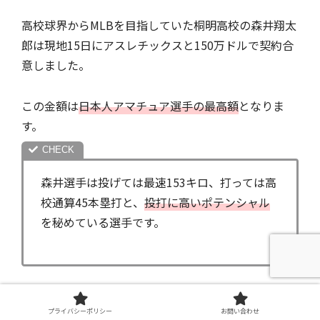
高校球界からMLBを目指していた桐明高校の森井翔太
郎は現地15日にアスレチックスと150万ドルで契約合
意しました。
この金額は
日本人アマチュア選手の最高額
となりま
す。
森井選手は投げては最速153キロ、打っては高
校通算45本塁打と、
投打に高いポテンシャル
を秘めている選手です。
高校球界から
NPBを経由せず直接米国球界にチャレン
プライバシーポリシー
お問い合わせ
ジ
した数少ない選手の1人となりましたが、今回の森