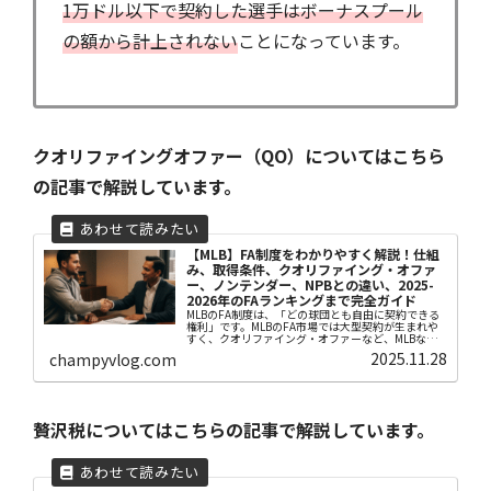
1万ドル以下で契約した選手はボーナスプール
の額から計上されない
ことになっています。
クオリファイングオファー（QO）についてはこちら
の記事で解説しています。
【MLB】FA制度をわかりやすく解説！仕組
み、取得条件、クオリファイング・オファ
ー、ノンテンダー、NPBとの違い、2025-
2026年のFAランキングまで完全ガイド
MLBのFA制度は、「どの球団とも自由に契約できる
権利」です。MLBのFA市場では大型契約が生まれや
すく、クオリファイング・オファーなど、MLBなら
ではの複雑な制度も存在します。本記事ではFA制度
2025.11.28
champyvlog.com
の仕組み、取得条件、種類（UFA、クオリファイン
グ・オファー対象FA、ノンテンダーFA、インターナ
ショナルFA）、MLBとNPBのFA制度の違い、FA選手
ランキングを徹底解説します。
贅沢税についてはこちらの記事で解説しています。