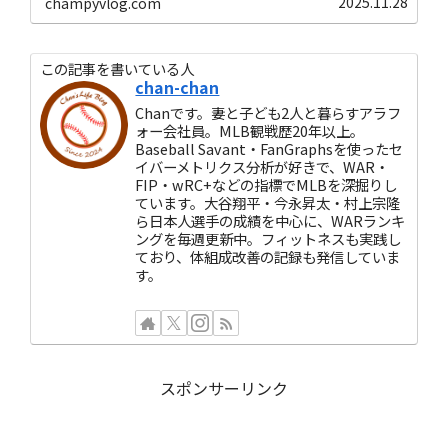
2025.11.28
champyvlog.com
の仕組み、取得条件、種類（UFA、クオリファイン
グ・オファー対象FA、ノンテンダーFA、インターナ
ショナルFA）、MLBとNPBのFA制度の違い、FA選手
ランキングを徹底解説します。
この記事を書いている人
chan-chan
Chanです。妻と子ども2人と暮らすアラフ
ォー会社員。MLB観戦歴20年以上。
Baseball Savant・FanGraphsを使ったセ
イバーメトリクス分析が好きで、WAR・
FIP・wRC+などの指標でMLBを深掘りし
ています。大谷翔平・今永昇太・村上宗隆
ら日本人選手の成績を中心に、WARランキ
ングを毎週更新中。フィットネスも実践し
ており、体組成改善の記録も発信していま
す。
スポンサーリンク