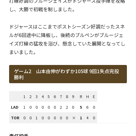
打線好調のブルージェイズがドジャース投手陣を攻略
し、大勝で初戦を制しました。
ドジャースはここまでポストシーズン好調だったスネ
ルが6回途中に降板し、後続のブルペンがブルージェ
イズ打線の猛攻を浴び、懸念していた展開となってし
まいました。
ゲーム2 山本由伸がわずか105球 9回1失点完投
勝利
1
2
3
4
5
6
7
8
9
R
H
E
LAD
1
0
0
0
0
0
2
2
0
5
6
0
TOR
0
0
1
0
0
0
0
0
×
1
4
0