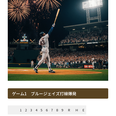
ゲーム1 ブルージェイズ打線爆発
1
2
3
4
5
6
7
8
9
R
H
E