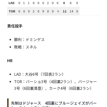
LAD
0
1
1
0
0
0
2
0
0
4
6
0
TOR
0
0
0
2
0
9
0
0
×
11
14
0
責任投手
勝利：ドミンゲス
敗戦：スネル
HR
LAD：大谷6号（7回表2ラン）
TOR：バーショ3号（4回裏2ラン）、バージャー
3号（6回裏満塁）、カーク4号（6回裏2ラン）
先制はドジャース 4回裏にブルージェイズがバー