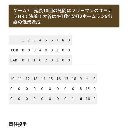
ゲーム3 延長18回の死闘はフリーマンのサヨナ
ラHRで決着！大谷は4打数4安打2ホームラン9出
塁の偉業達成
1
2
3
4
5
6
7
8
9
TOR
0
0
0
4
0
0
1
0
0
LAD
0
1
1
0
2
0
1
0
0
10
11
12
13
14
15
16
17
18
R
H
E
0
0
0
0
0
0
0
0
0
5
15
0
0
0
0
0
0
0
0
0
1
6
16
2
責任投手