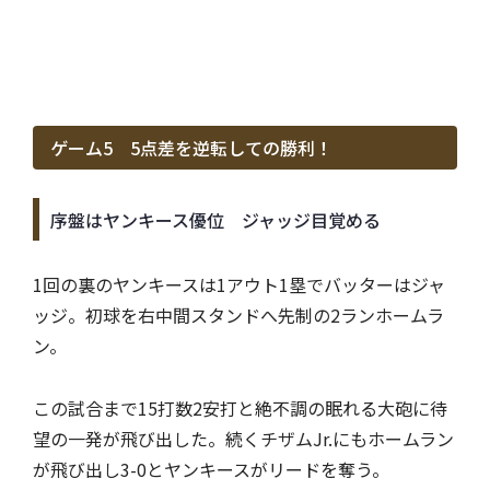
ゲーム5 5点差を逆転しての勝利！
序盤はヤンキース優位 ジャッジ目覚める
1回の裏のヤンキースは1アウト1塁でバッターはジャ
ッジ。初球を右中間スタンドへ先制の2ランホームラ
ン。
この試合まで15打数2安打と絶不調の眠れる大砲に待
望の一発が飛び出した。続くチザムJr.にもホームラン
が飛び出し3-0とヤンキースがリードを奪う。