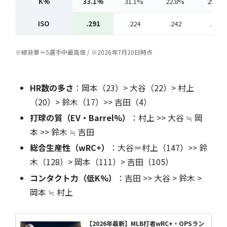
K%
33.1%
31.1%
22.8%
25.5%
ISO
.291
.224
.242
.206
※緑背景＝5選手中最高値 / ※2026年7月20日時点
HR数の多さ
：岡本（23）> 大谷（22）> 村上
（20）> 鈴木（17）>> 吉田（4）
打球の質（EV・Barrel%）
：村上 >> 大谷 ≒ 岡
本 >> 鈴木 ≒ 吉田
総合生産性（wRC+）
：大谷＝村上（147）>> 鈴
木（128）> 岡本（111）> 吉田（105）
コンタクト力（低K%）
：吉田 >> 大谷 > 鈴木 >
岡本 ≒ 村上
【2026年最新】MLB打者wRC+・OPSラン