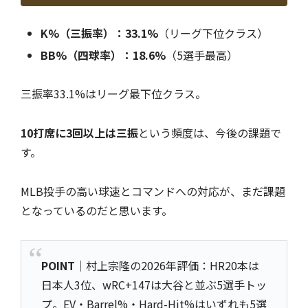
K%（三振率）：33.1%
（リーグ下位クラス）
BB%（四球率）：18.6%
（5選手最高）
三振率33.1%はリーグ最下位クラス。
10打席に3回以上は三振
という頻度は、今後の課題で
す。
MLB投手の高い球速とコマンドへの対応が、まだ課題
となっているのだと思います。
POINT
｜村上宗隆の2026年評価：HR20本は
日本人3位、wRC+147は大谷と並ぶ5選手トッ
プ。EV・Barrel%・Hard-Hit%はいずれも5選