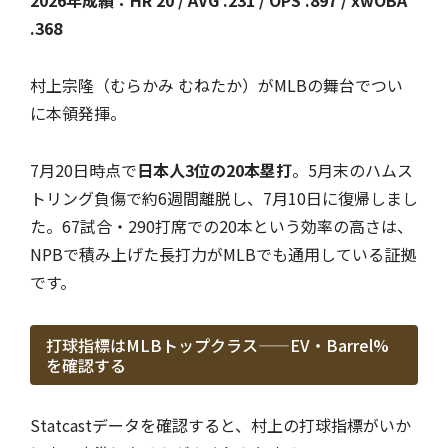
2026年成績：HR 20 / AVG .231 / OPS .897 / xwOBA
.368
村上宗隆（むらかみ むねたか）がMLBの舞台でつい
に本領発揮。
7月20日時点で
日本人3位の20本塁打
。5月末のハムス
トリング負傷で約6週間離脱し、7月10日に復帰しまし
た。67試合・290打席での20本という効率の高さは、
NPBで積み上げた長打力がMLBでも通用している証拠
です。
打球指標はMLBトップクラス——EV・Barrel%
を確認する
Statcastデータを確認すると、村上の打球指標がいか