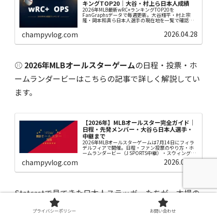
キングTOP20｜大谷・村上ら日本人成績
2026年MLB最新wRC+ランキングTOP20を
FanGraphsデータで毎週更新。大谷翔平・村上宗
隆・岡本和真ら日本人選手の現在地を一覧で確認。
wRC+の基礎解説は別記事で詳細解説しています。
2026.04.28
champyvlog.com
⚾
2026年MLBオールスターゲーム
の日程・投票・ホ
ームランダービーはこちらの記事で詳しく解説してい
ます。
【2026年】MLBオールスター完全ガイド｜
日程・先発メンバー・大谷ら日本人選手・
中継まで
2026年MLBオールスターゲームは7月14日にフィラ
デルフィアで開催。日程・ファン投票のやり方・ホ
ームランダービー（J SPORTS中継）・スウィングオ
フルール・大谷翔平の選出可能性まで完全解説。
2026.05.23
champyvlog.com
Statcastで見てきた日本人スラッガーたちが、本場の
ホームランダービーの舞台に立つのか気になりますよ
プライバシーポリシー
お問い合わせ