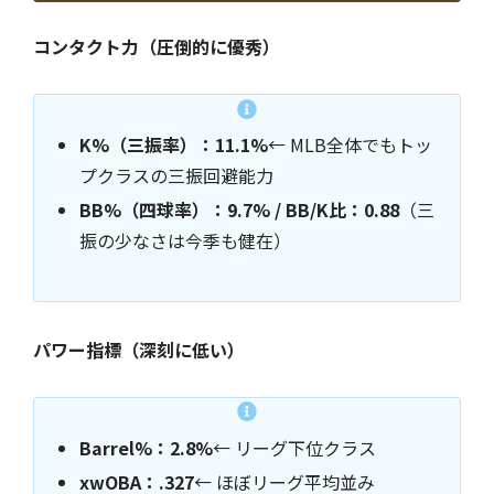
コンタクト力（圧倒的に優秀）
K%（三振率）：11.1%
← MLB全体でもトッ
プクラスの三振回避能力
BB%（四球率）：9.7% / BB/K比：0.88
（三
振の少なさは今季も健在）
パワー指標（深刻に低い）
Barrel%：2.8%
← リーグ下位クラス
xwOBA：.327
← ほぼリーグ平均並み