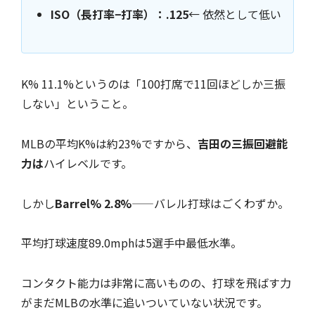
ISO（長打率−打率）：.125
← 依然として低い
K% 11.1%というのは「100打席で11回ほどしか三振
しない」ということ。
MLBの平均K%は約23%ですから、
吉田の三振回避能
力は
ハイレベルです。
しかし
Barrel% 2.8%
——バレル打球はごくわずか。
平均打球速度89.0mphは5選手中最低水準。
コンタクト能力は非常に高いものの、打球を飛ばす力
がまだMLBの水準に追いついていない状況です。