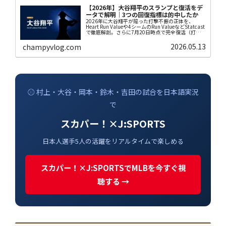
【2026年】大谷翔平のスランプと復活をデ
ータで解明｜3つの回復指標は的中したか
2026年に大谷翔平が陥った打撃不振の正体を、
Heart Run Valueや4シームのRun ValueなどStatcast
で徹底解剖。さらに7月20日時点で完全復活（打
率.286・22本・OPS.920）した現在のデータと突き
合わせ、当時挙げた3つの回復指標が的中したのかを
2026.05.13
champyvlog.com
検証します。
⚾ 村上・大谷・岡本・鈴木・吉田の試合を日本語実況
で
スカパー！×J:SPORTS
日本人選手5人の活躍をリアルタイムで楽しめる
スカパー！×J:SPORTSでMLBを今すぐ視
聴する →