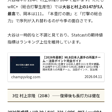
wRC+（総合打撃生産性）では
大谷と村上の147が5人
最高
で、岡本は111。「本塁打の数」と「打撃の総合
力」で序列が入れ替わるのが今季の面白さです。
大谷は一時的なと不調と見ており、Statcastの期待値
指標はランキング上位を維持しています。
【2026年最新】MLB日本人選手の所属チー
ム・注目ポイント完全ガイド
2026年MLBに在籍する日本人選手14人を完全網羅。
大谷翔平から2026年からMLBに挑戦する村上宗隆・
岡本和真らの所属チーム、注目ポイント、試合視聴
方法まで野球初心者にもわかりやすく解説します。
2026.04.11
champyvlog.com
3位 村上宗隆（20本）——復帰後も長打力は健在