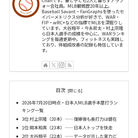
Chanです。妻と子ども2人と暮らすアラフ
ォー会社員。MLB観戦歴20年以上。
Baseball Savant・FanGraphsを使ったセ
イバーメトリクス分析が好きで、WAR・
FIP・wRC+などの指標でMLBを深掘りし
ています。大谷翔平・今永昇太・村上宗隆
ら日本人選手の成績を中心に、WARランキ
ングを毎週更新中。フィットネスも実践し
ており、体組成改善の記録も発信していま
す。
目次
2026年7月20日時点・日本人MLB選手本塁打ラン
キング一覧
3位 村上宗隆（20本）——復帰後も長打力は健在
1位 岡本和真（23本）——日本人トップを快走
2位 大谷翔平（22本）——データが示した実力ど