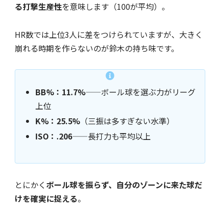
る打撃生産性
を意味します（100が平均）。
HR数では上位3人に差をつけられていますが、大きく
崩れる時期を作らないのが鈴木の持ち味です。
BB%：11.7%
——ボール球を選ぶ力がリーグ
上位
K%：25.5%
（三振は多すぎない水準）
ISO：.206
——長打力も平均以上
とにかく
ボール球を振らず、自分のゾーンに来た球だ
けを確実に捉える
。