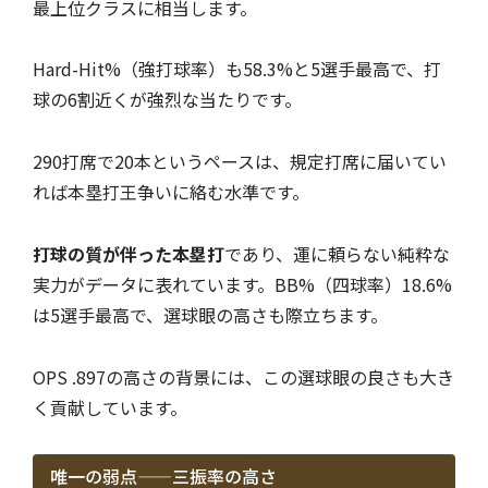
最上位クラスに相当します。
Hard-Hit%（強打球率）も58.3%と5選手最高で、打
球の6割近くが強烈な当たりです。
290打席で20本というペースは、規定打席に届いてい
れば本塁打王争いに絡む水準です。
打球の質が伴った本塁打
であり、運に頼らない純粋な
実力がデータに表れています。BB%（四球率）18.6%
は5選手最高で、選球眼の高さも際立ちます。
OPS .897の高さの背景には、この選球眼の良さも大き
く貢献しています。
唯一の弱点——三振率の高さ