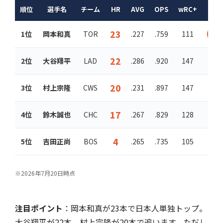
順位
選手名
チーム
HR
AVG
OPS
wRC+
23
1位
岡本和真
TOR
.227
.759
111
🔥
22
2位
大谷翔平
LAD
.286
.920
147
20
3位
村上宗隆
CWS
.231
.897
147
17
4位
鈴木誠也
CHC
.267
.829
128
4
5位
吉田正尚
BOS
.265
.735
105
※2026年7月20日時点
注目ポイント
：岡本和真が23本で日本人単独トップ。
大谷翔平が22本、村上宗隆が20本で追います。ただし