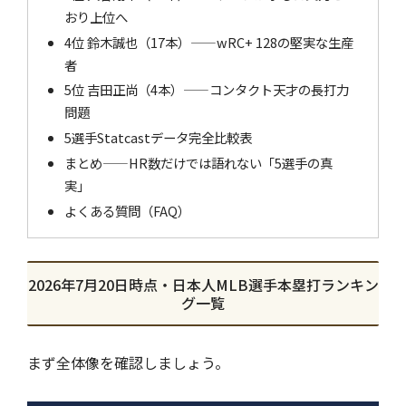
おり上位へ
4位 鈴木誠也（17本）——wRC+ 128の堅実な生産
者
5位 吉田正尚（4本）——コンタクト天才の長打力
問題
5選手Statcastデータ完全比較表
まとめ——HR数だけでは語れない「5選手の真
実」
よくある質問（FAQ）
2026年7月20日時点・日本人MLB選手本塁打ランキン
グ一覧
まず全体像を確認しましょう。