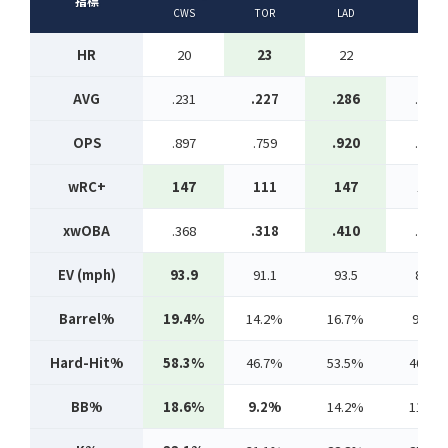
指標
CWS
TOR
LAD
CHC
HR
20
23
22
17
AVG
.231
.227
.286
.267
OPS
.897
.759
.920
.829
wRC+
147
111
147
128
xwOBA
.368
.318
.410
.338
EV (mph)
93.9
91.1
93.5
89.1
Barrel%
19.4%
14.2%
16.7%
9.9%
Hard-Hit%
58.3%
46.7%
53.5%
40.8%
BB%
18.6%
9.2%
14.2%
11.7%