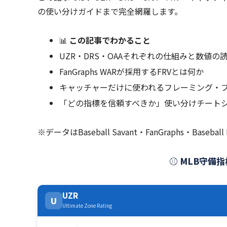
の使い分けガイドまで完全網羅します。
📊
この記事でわかること
UZR・DRS・OAAそれぞれの仕組みと数値の
FanGraphs WARが採用するFRVとは何か
キャッチャーだけに使われるフレーミング・
「どの指標を信頼すべきか」使い分けチート
※データはBaseball Savant・FanGraphs・Base
⚾ MLB守備指
UZR
U
Ultimate Zone Rating