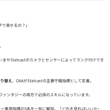
字で表せるの？」
。
やStatcastのカメラとセンサーによってランク付けでき
切り替え
、OAAがStatcastの主要守備指標として定着。
・ファンタジーの両方で必須のスキルになっています。
ッチャー専用指標の5本を一気に解説。「どれを見ればいいか」