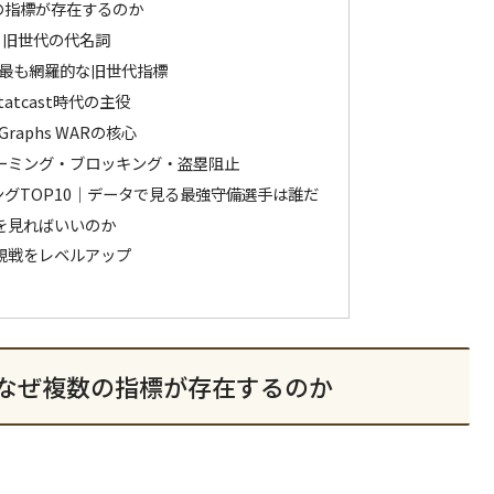
の指標が存在するのか
g）― 旧世代の代名詞
ed）― 最も網羅的な旧世代指標
 Statcast時代の主役
anGraphs WARの核心
レーミング・ブロッキング・盗塁阻止
キングTOP10｜データで見る最強守備選手は誰だ
を見ればいいのか
て観戦をレベルアップ
：なぜ複数の指標が存在するのか