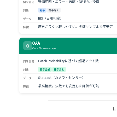
守備範囲・エラー・送球・DPをRun換算
何を測る
対象
野手
捕手除く
BIS（目視判定）
データ
歴史が長く比較しやすい。少数サンプルで不安定
特徴
OAA
O
Outs Above Average
Catch Probabilityに基づく超過アウト数
何を測る
対象
野手全般
捕手含む
Statcast（カメラ・センサー）
データ
最高精度。少数でも安定した評価が可能
特徴
目