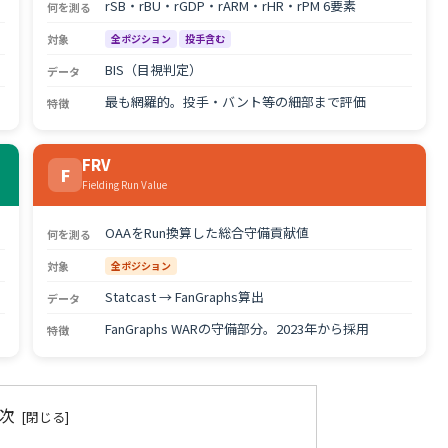
rSB・rBU・rGDP・rARM・rHR・rPM 6要素
何を測る
対象
全ポジション
投手含む
BIS（目視判定）
データ
最も網羅的。投手・バント等の細部まで評価
特徴
FRV
F
Fielding Run Value
OAAをRun換算した総合守備貢献値
何を測る
対象
全ポジション
Statcast → FanGraphs算出
データ
FanGraphs WARの守備部分。2023年から採用
特徴
次