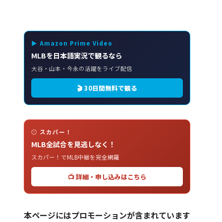
▶ Amazon Prime Video
MLBを日本語実況で観るなら
大谷・山本・今永の活躍をライブ配信
🎬 30日間無料で観る
⚾ スカパー！
MLB全試合を見逃しなく！
スカパー！でMLB中継を完全網羅
📺 詳細・申し込みはこちら
本ページにはプロモーションが含まれています