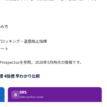
読み方
ブロッキング・盗塁阻止指標
シート
ball Prospectusを参照。2026年5月時点の情報です。
標 4指標 早わかり比較
DRS
D
Defensive Runs Saved