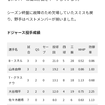
シーズン終盤に故障のため欠場していたスミスも戻
り、野手はベストメンバーが揃いました。
ドジャース投手成績
試
セー
投球
四
三
防御
選手名
QS
WHIP
合
ブ
回
球
振
率
B・スネル
3
3
0
21.0
5
28
0.52
0.86
山本由伸
3
2
0
19.2
4
18
0.86
1.83
T・グラス
3
2
0
13.1
8
18
1.13
0.68
ナウ
大谷翔平
2
2
0
12.0
4
19
0.75
2.25
佐々木朗希
7
0
3
8.0
2
6
0.63
1.13