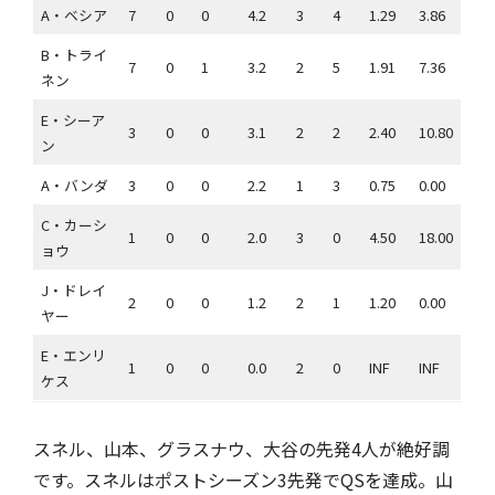
A・ベシア
7
0
0
4.2
3
4
1.29
3.86
B・トライ
7
0
1
3.2
2
5
1.91
7.36
ネン
E・シーア
3
0
0
3.1
2
2
2.40
10.80
ン
A・バンダ
3
0
0
2.2
1
3
0.75
0.00
C・カーシ
1
0
0
2.0
3
0
4.50
18.00
ョウ
J・ドレイ
2
0
0
1.2
2
1
1.20
0.00
ヤー
E・エンリ
1
0
0
0.0
2
0
INF
INF
ケス
スネル、山本、グラスナウ、大谷の先発4人が絶好調
です。スネルはポストシーズン3先発でQSを達成。山