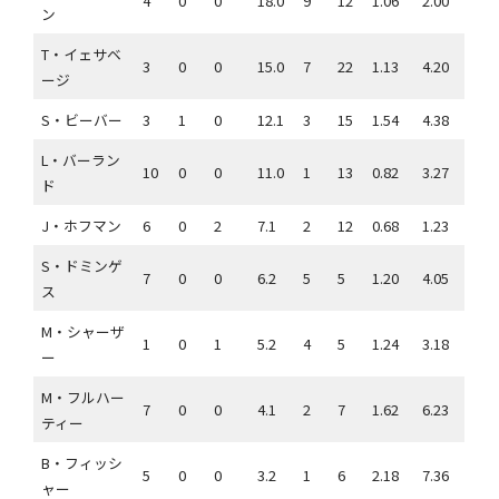
4
0
0
18.0
9
12
1.06
2.00
ン
T・イェサベ
3
0
0
15.0
7
22
1.13
4.20
ージ
S・ビーバー
3
1
0
12.1
3
15
1.54
4.38
L・バーラン
10
0
0
11.0
1
13
0.82
3.27
ド
J・ホフマン
6
0
2
7.1
2
12
0.68
1.23
S・ドミンゲ
7
0
0
6.2
5
5
1.20
4.05
ス
M・シャーザ
1
0
1
5.2
4
5
1.24
3.18
ー
M・フルハー
7
0
0
4.1
2
7
1.62
6.23
ティー
B・フィッシ
5
0
0
3.2
1
6
2.18
7.36
ャー