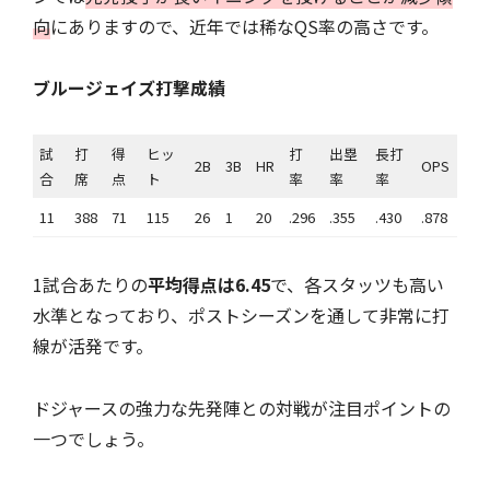
向
にありますので、近年では稀なQS率の高さです。
ブルージェイズ打撃成績
試
打
得
ヒッ
打
出塁
長打
2B
3B
HR
OPS
合
席
点
ト
率
率
率
11
388
71
115
26
1
20
.296
.355
.430
.878
1試合あたりの
平均得点は6.45
で、各スタッツも高い
水準となっており、ポストシーズンを通して非常に打
線が活発です。
ドジャースの強力な先発陣との対戦が注目ポイントの
一つでしょう。