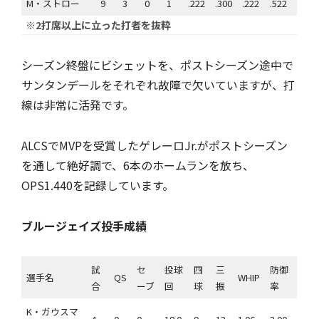
M・ストロー
9
3
0
1
.222
.300
.222
.522
※2打席以上に立った打者を抜粋
シーズン終盤にビシェットを、ポストシーズン途中で
サンタンデールをそれぞれ故障で欠いていますが、打
線は非常に活発です。
ALCSでMVPを受賞したゲレーロJr.がポストシーズン
を通して絶好調で、6本のホームランを放ち、
OPS1.440を記録しています。
ブルージェイズ投手成績
試
セ
投球
四
三
防御
選手名
QS
WHIP
合
ーブ
回
球
振
率
K・ガウスマ