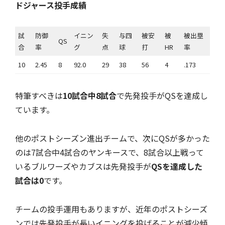
ドジャース投手成績
試
防御
イニン
失
与四
被安
被
被出塁
QS
合
率
グ
点
球
打
HR
率
10
2.45
8
92.0
29
38
56
4
.173
特筆すべきは
10試合中8試合
で先発投手がQSを達成し
ています。
他のポストシーズン進出チームで、次にQSが多かった
のは7試合中4試合のヤンキースで、8試合以上戦って
いるブルワーズやカブスは先発投手が
QSを達成した
試合は0
です。
チームの投手運用もありますが、近年のポストシーズ
ンでは
先発投手が長いイニングを投げることが減少傾