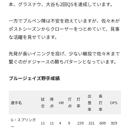
本、グラスナウ、大谷も2回QSを達成しています。
一方でブルペン陣は不安を抱えていますが、佐々木が
ポストシーズンからクローザーをつとめていて、見事
な活躍を見せています。
先発が長いイニングを投げ、少ない継投で佐々木まで
繋ぐのがドジャースの勝ちパターンとなっています。
ブルージェイズ野手成績
出
長
試
得
打
打
選手名
HR
塁
打
OPS
合
点
点
率
率
率
G・スプリンガ
11
11
4
9
.239
.321
.609
.929
ー