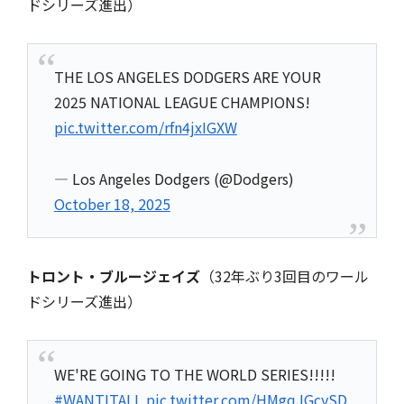
ドシリーズ進出）
THE LOS ANGELES DODGERS ARE YOUR
2025 NATIONAL LEAGUE CHAMPIONS!
pic.twitter.com/rfn4jxIGXW
— Los Angeles Dodgers (@Dodgers)
October 18, 2025
トロント・ブルージェイズ
（32年ぶり3回目のワール
ドシリーズ進出）
WE'RE GOING TO THE WORLD SERIES!!!!!
#WANTITALL
pic.twitter.com/HMgqJGcySD