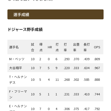
選手成績
ドジャース野手成績
試
得
打
打
出塁
長打
選手名
HR
OPS
合
点
点
率
率
率
M・ベッツ
10
2
0
6
.293
.370
.439
.809
大谷翔平
10
7
5
9
.220
.333
.634
.967
T・ヘルナン
10
5
4
11
.268
.302
.585
.888
デス
F・フリーマ
10
5
1
1
.231
.333
.410
.744
ン
E・ヘルナン
10
7
0
4
.306
.375
.417
.792