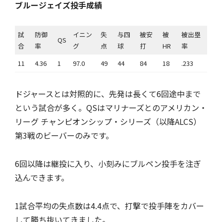
ブルージェイズ投手成績
試
防御
イニン
失
与四
被安
被
被出塁
QS
合
率
グ
点
球
打
HR
率
11
4.36
1
97.0
49
44
84
18
.233
ドジャースとは対照的に、先発は長くて6回途中まで
という試合が多く。QSはマリナーズとのアメリカン・
リーグ チャンピオンシップ・シリーズ（以降ALCS）
第3戦のビーバーのみです。
6回以降は継投に入り、小刻みにブルペン投手を注ぎ
込んできます。
1試合平均の失点数は4.4点で、打撃で投手陣をカバー
して勝ち抜いてきました。