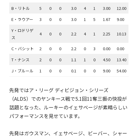
B・リトル
5
0
0
3.0
4
1
3.00
12.00
E・ラウアー
3
0
0
3.0
1
5
1.67
9.00
Y・ロドリゲ
4
0
0
2.2
4
1
2.25
10.13
ス
C・バシット
2
0
0
2.2
0
3
0.00
0.00
T・ナンス
2
0
0
1.1
1
0
4.50
13.40
J・ブルール
1
0
0
0.1
0
0
9.00
54.00
先発ではア・リーグ ディビジョン・シリーズ
（ALDS）でのヤンキース戦で5.1回11奪三振の快投が
話題となった、ルーキーのイェサベージが素晴らしい
パフォーマンスを見せています。
先発はガウスマン、イェサベージ、ビーバー、シャー