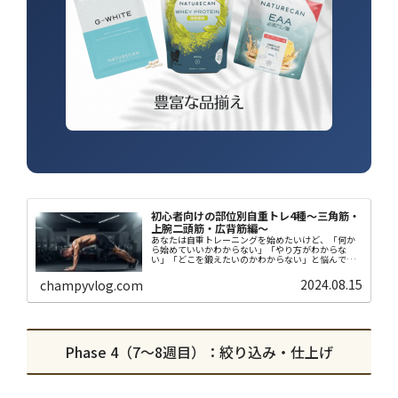
初心者向けの部位別自重トレ4種〜三角筋・
上腕二頭筋・広背筋編〜
あなたは自重トレーニングを始めたいけど、「何か
ら始めていいかわからない」「やり方がわからな
い」「どこを鍛えたいのかわからない」と悩んでい
ませんか？自重トレーニングは正しいやり方を理解
していないと効果が低く、継続もできません。私は
2024.08.15
champyvlog.com
2021年か...
Phase 4（7〜8週目）：絞り込み・仕上げ