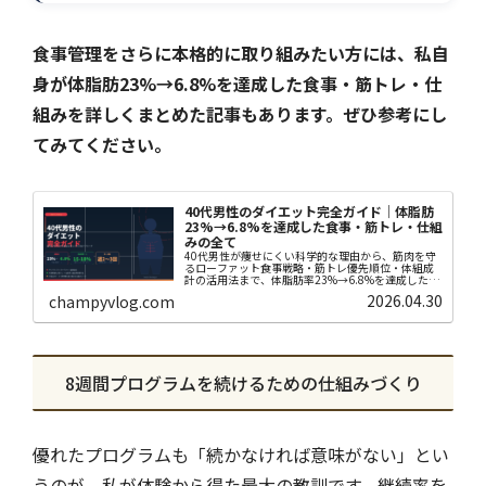
食事管理をさらに本格的に取り組みたい方には、私自
身が体脂肪23%→6.8%を達成した食事・筋トレ・仕
組みを詳しくまとめた記事もあります。ぜひ参考にし
てみてください。
40代男性のダイエット完全ガイド｜体脂肪
23%→6.8%を達成した食事・筋トレ・仕組
みの全て
40代男性が痩せにくい科学的な理由から、筋肉を守
るローファット食事戦略・筋トレ優先順位・体組成
計の活用法まで、体脂肪率23%→6.8%を達成した
Chanが実体験をもとに徹底解説します。
2026.04.30
champyvlog.com
8週間プログラムを続けるための仕組みづくり
優れたプログラムも「続かなければ意味がない」とい
うのが、私が体験から得た最大の教訓です。継続率を