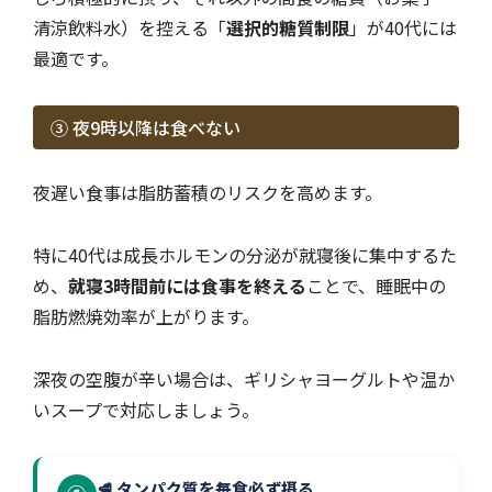
清涼飲料水）を控える「
選択的糖質制限
」が40代には
最適です。
③ 夜9時以降は食べない
夜遅い食事は脂肪蓄積のリスクを高めます。
特に40代は成長ホルモンの分泌が就寝後に集中するた
め、
就寝3時間前には食事を終える
ことで、睡眠中の
脂肪燃焼効率が上がります。
深夜の空腹が辛い場合は、ギリシャヨーグルトや温か
いスープで対応しましょう。
🥩 タンパク質を毎食必ず摂る