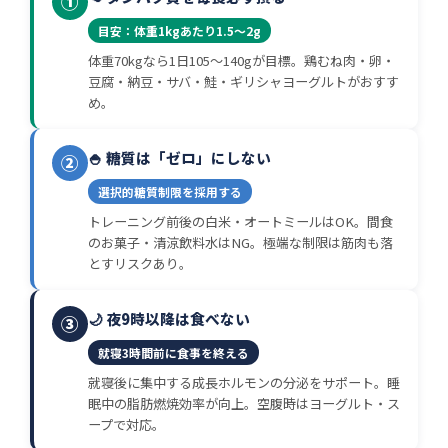
①
目安：体重1kgあたり1.5〜2g
体重70kgなら1日105〜140gが目標。鶏むね肉・卵・
豆腐・納豆・サバ・鮭・ギリシャヨーグルトがおすす
め。
🍚 糖質は「ゼロ」にしない
②
選択的糖質制限を採用する
トレーニング前後の白米・オートミールはOK。間食
のお菓子・清涼飲料水はNG。極端な制限は筋肉も落
とすリスクあり。
🌙 夜9時以降は食べない
③
就寝3時間前に食事を終える
就寝後に集中する成長ホルモンの分泌をサポート。睡
眠中の脂肪燃焼効率が向上。空腹時はヨーグルト・ス
ープで対応。