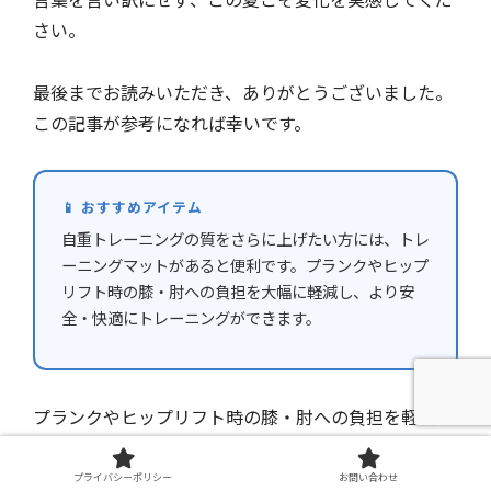
さい。
最後までお読みいただき、ありがとうございました。
この記事が参考になれば幸いです。
📱 おすすめアイテム
自重トレーニングの質をさらに上げたい方には、トレ
ーニングマットがあると便利です。プランクやヒップ
リフト時の膝・肘への負担を大幅に軽減し、より安
全・快適にトレーニングができます。
プランクやヒップリフト時の膝・肘への負担を軽減す
る
トレーニングマット
もあると快適です。adidas公式
のトレーニングマット（ADMT-12235）は耐久性・ク
プライバシーポリシー
お問い合わせ