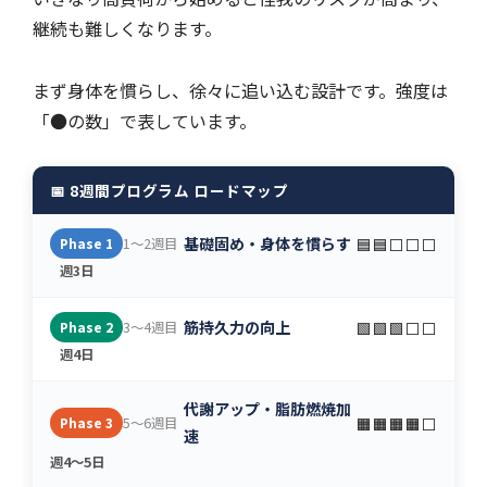
継続も難しくなります。
まず身体を慣らし、徐々に追い込む設計です。強度は
「●の数」で表しています。
📅 8週間プログラム ロードマップ
基礎固め・身体を慣らす
🟦🟦⬜⬜⬜
1〜2週目
Phase 1
週3日
筋持久力の向上
🟩🟩🟩⬜⬜
3〜4週目
Phase 2
週4日
代謝アップ・脂肪燃焼加
🟧🟧🟧🟧⬜
5〜6週目
Phase 3
速
週4〜5日