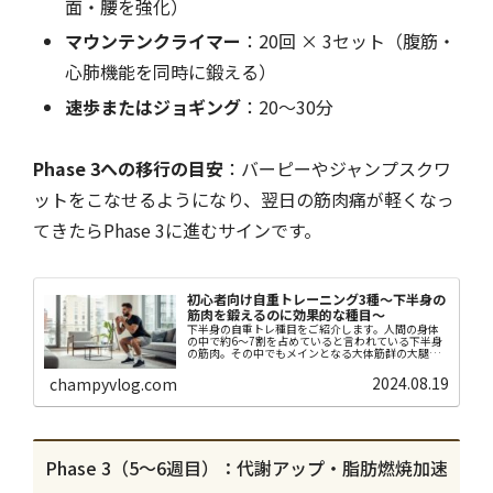
面・腰を強化）
マウンテンクライマー
：20回 × 3セット（腹筋・
心肺機能を同時に鍛える）
速歩またはジョギング
：20〜30分
Phase 3への移行の目安
：バーピーやジャンプスクワ
ットをこなせるようになり、翌日の筋肉痛が軽くなっ
てきたらPhase 3に進むサインです。
初心者向け自重トレーニング3種〜下半身の
筋肉を鍛えるのに効果的な種目〜
下半身の自重トレ種目をご紹介します。人間の身体
の中で約6〜7割を占めていると言われている下半身
の筋肉。その中でもメインとなる大体筋群の大腿四
頭筋・大腿二頭筋（外側ハムストリング）や大臀筋
等を鍛える種目をご紹介します。
2024.08.19
champyvlog.com
Phase 3（5〜6週目）：代謝アップ・脂肪燃焼加速