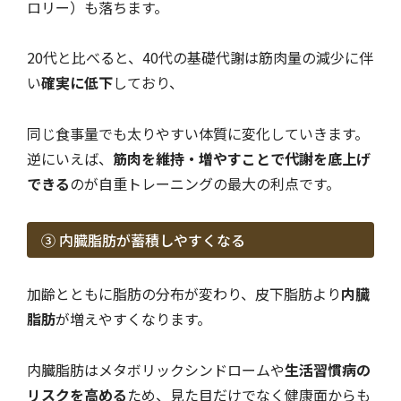
ロリー）も落ちます。
20代と比べると、40代の基礎代謝は筋肉量の減少に伴
い
確実に低下
しており、
同じ食事量でも太りやすい体質に変化していきます。
逆にいえば、
筋肉を維持・増やすことで代謝を底上げ
できる
のが自重トレーニングの最大の利点です。
③ 内臓脂肪が蓄積しやすくなる
加齢とともに脂肪の分布が変わり、皮下脂肪より
内臓
脂肪
が増えやすくなります。
内臓脂肪はメタボリックシンドロームや
生活習慣病の
リスクを高める
ため、見た目だけでなく健康面からも