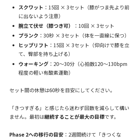
スクワット
：15回 × 3セット（膝がつま先より前
に出ないよう注意）
腕立て伏せ（膝つき可）
：10回 × 3セット
プランク
：30秒 × 3セット（体を一直線に保つ）
ヒップリフト
：15回 × 3セット（仰向けで膝を立
て、臀部を持ち上げる）
ウォーキング
：20〜30分（心拍数120〜130bpm
程度の軽い有酸素運動）
セット間の休憩は60秒を目安にしてください。
「きつすぎる」と感じたら迷わず回数を減らして構い
ません。最初は
継続することが最大の目標
です。
Phase 2への移行の目安
：2週間続けて「きつくな