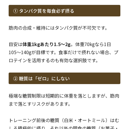
① タンパク質を毎食必ず摂る
筋肉の合成・維持にはタンパク質が不可欠です。
目安は
体重1kgあたり1.5〜2g
。体重70kgなら1日
105〜140gが目標です。食事だけで摂れない場合、プ
ロテインを活用するのも有効な選択肢です。
② 糖質は「ゼロ」にしない
極端な糖質制限は短期的に体重を落としますが、筋肉
まで落とすリスクがあります。
トレーニング前後の糖質（白米・オートミール）はむ
しろ積極的に摂り、それ以外の間食の糖質（お菓子・