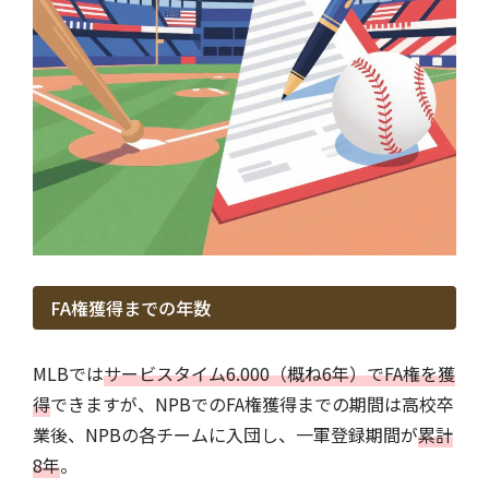
FA権獲得までの年数
MLBでは
サービスタイム6.000（概ね6年）でFA権を獲
得
できますが、NPBでのFA権獲得までの期間は高校卒
業後、NPBの各チームに入団し、一軍登録期間が
累計
8年
。