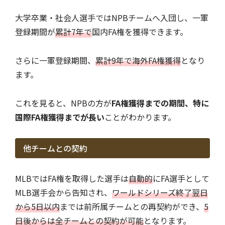
大学卒業・社会人選手ではNPBチームへ入団し、一軍
登録期間が
累計7年で
国内FA権を獲得できます。
さらに一軍登録期間、
累計9年で海外FA権獲得
となり
ます。
これを見ると、NPBの方が
FA権獲得までの期間、特に
国際FA権獲得までが長い
ことがわかります。
他チームとの契約
MLBではFA権を取得した選手は
自動的
にFA選手として
MLB選手会から告知され、
ワールドシリーズ終了翌日
から5日以内
までは前所属チームとの再契約ができ、
5
日後からは全チームとの契約が可能
となります。