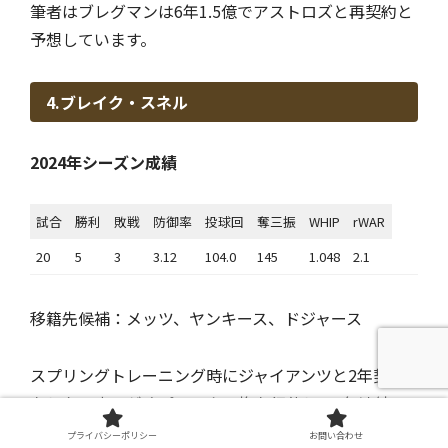
筆者はブレグマンは6年1.5億でアストロズと再契約と
予想しています。
4.ブレイク・スネル
2024年シーズン成績
試合
勝利
敗戦
防御率
投球回
奪三振
WHIP
rWAR
20
5
3
3.12
104.0
145
1.048
2.1
移籍先候補：メッツ、ヤンキース、ドジャース
スプリングトレーニング時にジャイアンツと2年契約
をしたスネルがオプトアウト権を行使して2年連続で
FA市場に登場します。
プライバシーポリシー
お問い合わせ