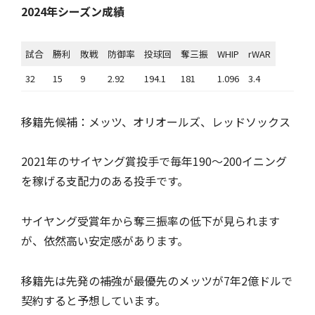
2024年シーズン成績
試合
勝利
敗戦
防御率
投球回
奪三振
WHIP
rWAR
32
15
9
2.92
194.1
181
1.096
3.4
移籍先候補：メッツ、オリオールズ、レッドソックス
2021年のサイヤング賞投手で毎年190〜200イニング
を稼げる支配力のある投手です。
サイヤング受賞年から奪三振率の低下が見られます
が、依然高い安定感があります。
移籍先は先発の補強が最優先のメッツが7年2億ドルで
契約すると予想しています。