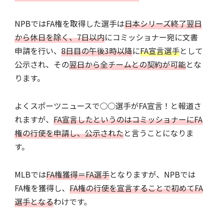
NPBではFA権を取得した選手は
日本シリーズ終了翌日
から休日を除く、7日以内
にコミッショナー宛に文書
申請を行い、
8日目の午後3時以降
に
FA宣言選手
として
公示され、その
翌日から全チームとの契約が可能
とな
ります。
よくスポーツニュースで○○選手がFA宣言！と報道さ
れますが、
FA宣言したというのはコミッショナーにFA
権の行使を申請し、公示された
と言うことになりま
す。
MLBでは
FA権獲得＝FA選手
となりますが、NPBでは
FA権を獲得し、
FA権の行使を宣言することで初めてFA
選手となる
わけです。