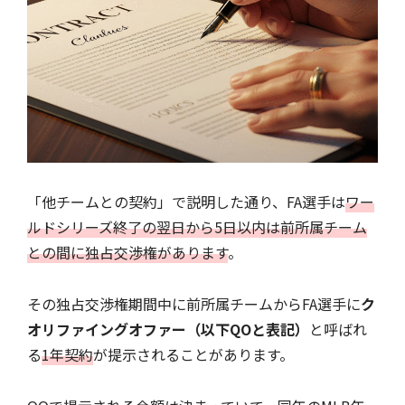
「他チームとの契約」で説明した通り、FA選手は
ワー
ルドシリーズ終了の翌日から5日以内は前所属チーム
との間に独占交渉権があります
。
その独占交渉権期間中に前所属チームからFA選手に
ク
オリファイングオファー（以下QOと表記）
と呼ばれ
る
1年契約
が提示されることがあります。