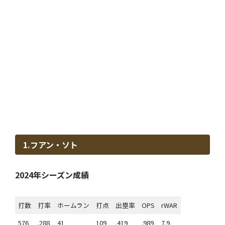
1.フアン・ソト
2024年シーズン成績
打数
打率
ホームラン
打点
出塁率
OPS
rWAR
576
.288
41
109
.419
.989
7.9