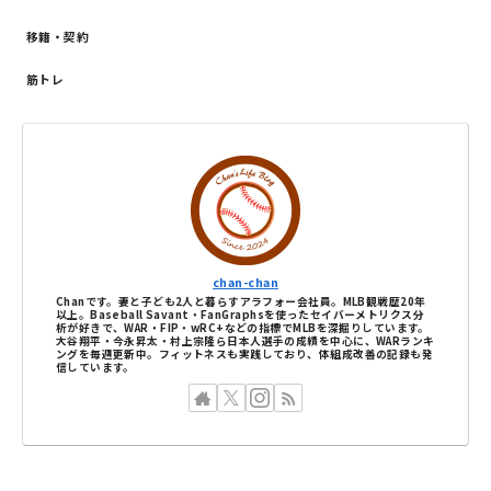
移籍・契約
筋トレ
chan-chan
Chanです。妻と子ども2人と暮らすアラフォー会社員。MLB観戦歴20年
以上。Baseball Savant・FanGraphsを使ったセイバーメトリクス分
析が好きで、WAR・FIP・wRC+などの指標でMLBを深掘りしています。
大谷翔平・今永昇太・村上宗隆ら日本人選手の成績を中心に、WARランキ
ングを毎週更新中。フィットネスも実践しており、体組成改善の記録も発
信しています。