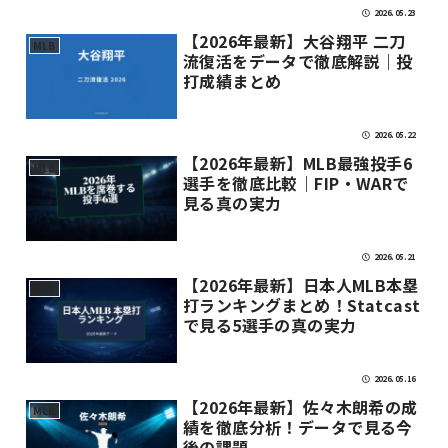
2026.05.23
【2026年最新】大谷翔平 二刀
MLB
流復活をデータで徹底解説｜投
打成績まとめ
2026.05.22
【2026年最新】MLB最強投手6
MLB
選手を徹底比較｜FIP・WARで
見る真の実力
2026.05.21
【2026年最新】日本人MLB本塁
MLB
打ランキングまとめ！Statcast
で見る5選手の真の実力
2026.05.16
【2026年最新】佐々木朗希の成
MLB
績を徹底分析！データで見る今
後の課題